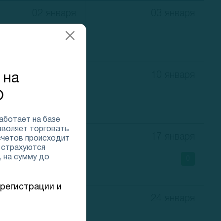
02 января
03 января
09 января
10 января
 на
O
работает на базе
зволяет торговать
16 января
17 января
счетов происходит
 страхуются
 на сумму до
0
регистрации и
23 января
24 января
0