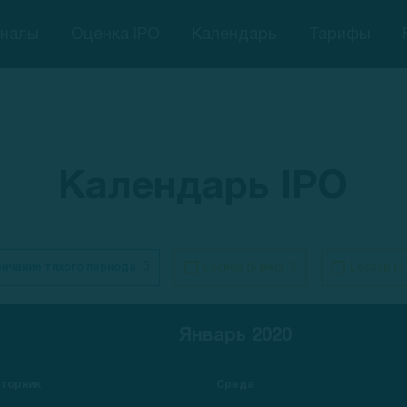
гналы
Оценка IPO
Календарь
Тарифы
Календарь IPO
0
0
нчание тихого периода
Lockup (6 мес)
Lockup (3
Январь 2020
торник
Среда