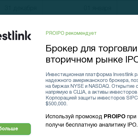
31 декабря
01 января
PROIPO рекомендует
07 января
08 января
Брокер для торговли
вторичном рынке IP
0
Инвестиционная платформа Investlink 
надежного американского брокера, по
14 января
15 января
на биржах NYSE и NASDAQ. Открытие 
напрямую в США, а активы инвесторов
Корпорацией защиты инвесторов SIPC,
0
0
$500,000.
Используй промокод
PROIPO
при 
21 января
22 января
получи бесплатную аналитику IPO.
 больше
0