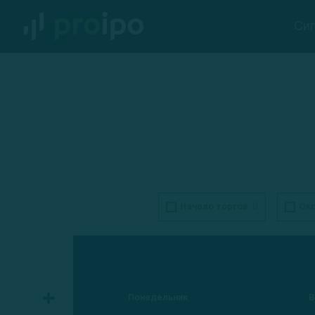
Си
0
Начало торгов
Око
Понедельник
В