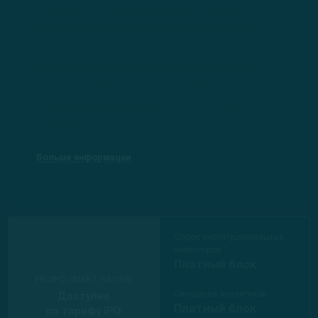
кандидаты в препараты и подход к
клинической разработке отличаются
от современных иммуно-
онкологических методов лечения и
могут значительно улучшить
клинические результаты у пациентов с
раком.
Больше информации
Спрос институциональных
инвесторов
Платный блок
PROIPO SMART RATING
Ожидание аналитиков
Доступно
Платный блок
по тарифу IPO