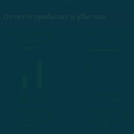
Отчет о прибылях и убытках
113%
-
Продажи
Валовая прибыль
2017
2018
$48 M
$102 M
N/A
N/A
159%
113%
EBITDA
EBIT