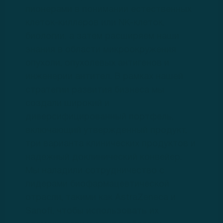
пионерами в понимании естественных
клеток-киллеров или NK-клеток,
биологии, а затем расширяем наши
знания в области микроокружения
опухоли, опухолевых антигенов и
инженерии антител. В рамках нашей
стратегии развития бизнеса мы
создали широкий и
диверсифицированный портфель,
включающий утвержденный продукт,
три варианта клинических продуктов и
надежный доклинический конвейер.
Мы наладили сотрудничество с
лидерами биофармацевтической
отрасли, такими как AstraZeneca и
Sanofi, чтобы использовать их