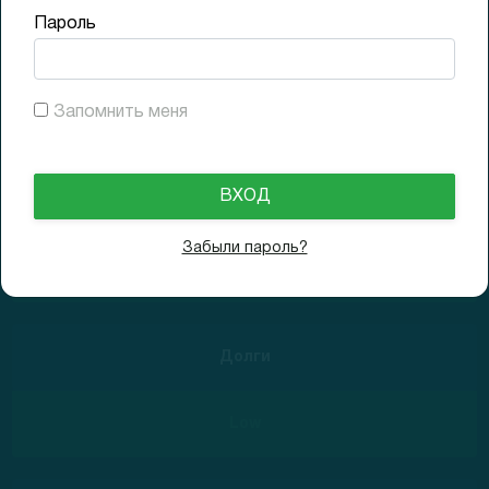
Пароль
Прибыльность
Запомнить меня
34.5% High
Рост выручки
Забыли пароль?
113% High
Долги
Low