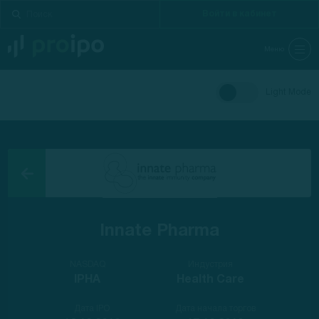
Войти в кабинет
Меню
Light Mode
Innate Pharma
NASDAQ
Индустрия
IPHA
Health Care
Дата IPO
Дата начала торгов