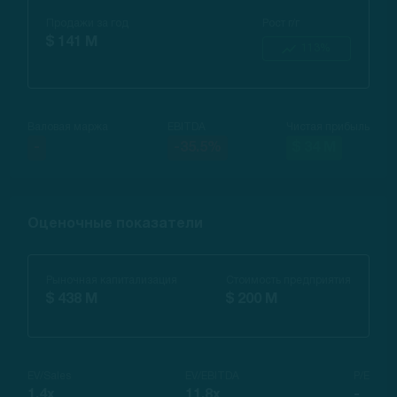
Продажи за год
Рост г/г
$ 141 M
113%
Валовая маржа
EBITDA
Чистая прибыль
-
-35.5%
$ 34 M
Оценочные показатели
Рыночная капитализация
Стоимость предприятия
$ 438 M
$ 200 M
EV/Sales
EV/EBITDA
P/E
1.4x
11.8x
-