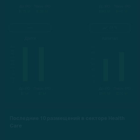
До IPO
После IPO
До IPO
После IPO
$179 M
$239 M
$382 M
$442 M
31%
Долги
Капитал
До IPO
После IPO
До IPO
После IPO
$5 M
$5 M
$196 M
$256 M
Последние 10 размещений в секторе Health
Care