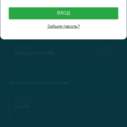
30.09.2020
$7.08
Доходность (1D)
-11.5%
01.01.2021
$14.33
Забыли пароль?
Доходность (3M)
+79.1%
29.03.2021
$21.99
Доходность (6M)
+174.9%
Финансовые показатели
Продажи за год
Рост г/г
$ 90 M
50%