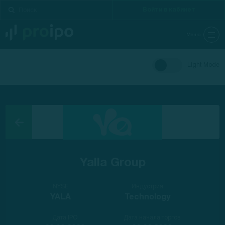
Войти в кабинет
Меню
Light Mode
Yalla Group
NYSE
Индустрия
YALA
Technology
Дата IPO
Дата начала торгов