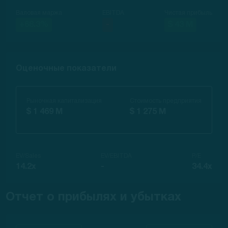
Валовая маржа
EBITDA
Чистая прибыль
+68.3%
-
$ 43 M
Оценочные показатели
Рыночная капитализация
Стоимость предприятия
$ 1 469 M
$ 1 275 M
EV/Sales
EV/EBITDA
P/E
14.2x
-
34.4x
Отчет о прибылях и убытках