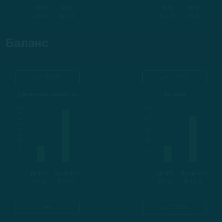
2018
2019
2018
2019
$20 M
$29 M
$20 M
$29 M
Баланс
229%
178%
Денежные средства
Активы
До IPO
После IPO
До IPO
После IPO
$59 M
$194 M
$76 M
$211 M
218%