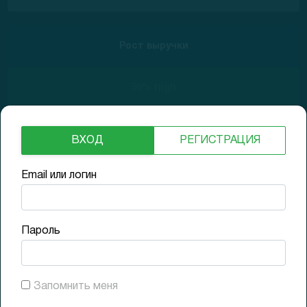
Рост выручки
50% High
ВХОД
РЕГИСТРАЦИЯ
Долги
Email или логин
Low
Пароль
30.09.2020
$9.75
GAP (1D)
+21.9%
Запомнить меня