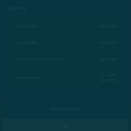
Lockup
Lock-Up (3M)
01.01.2021
Lock-Up (6M)
29.03.2021
Окончание тихого периода
26.10.2020
11.11.2024
Отчетный день
22.11.2024
Прибыльность
N/A