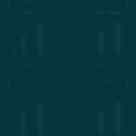
50%
50%
Продажи
Валовая прибыль
2018
2019
2018
2019
$42 M
$63 M
$29 M
$43 M
43%
42%
EBITDA
EBIT