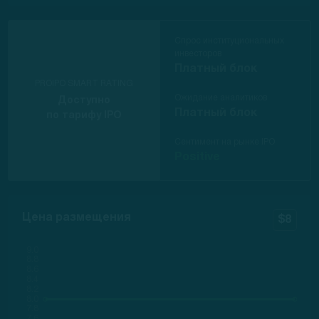
Спрос институциональных
инвесторов
Платный блок
PROIPO SMART RATING
Ожидание аналитиков
Доступно
Платный блок
по тарифу IPO
Сентимент на рынке IPO
Positive
Цена размещения
$8