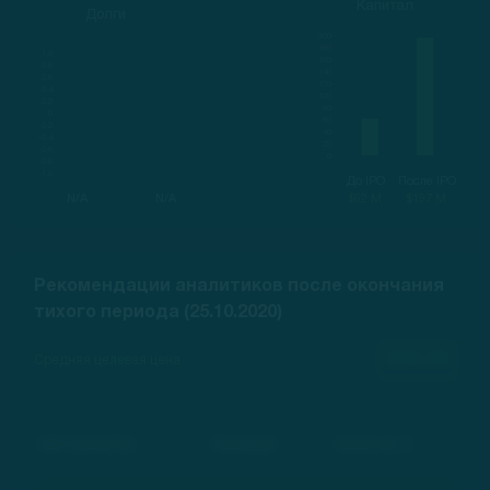
Капитал
Долги
До IPO
После IPO
N/A
N/A
$62 M
$197 M
Рекомендации аналитиков после окончания
тихого периода (25.10.2020)
000.00
Средняя целевая цена
Инвестиционный банк
Рекомендация
Целевая цена, $