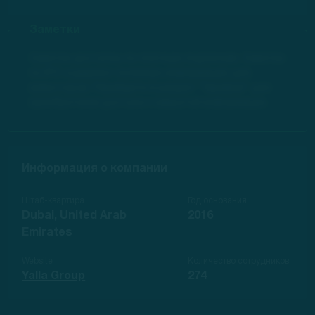
Заметки
Заметки доступны по платным подпискам. Заметки
по IPO содержат полезную информацию для
инвесторов. Перейдите в раздел "Тарифов" для
приобретения доступа к закрытой информации.
Информация о компании
Штаб-квартира
Год основания
Dubai, United Arab
2016
Emirates
Website
Количество сотрудников
Yalla Group
274