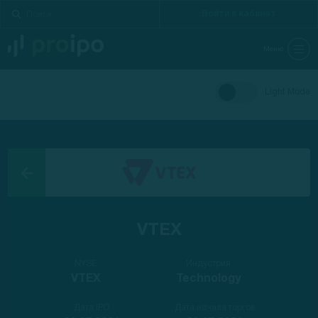
Войти в кабинет
Меню
Light Mode
VTEX
NYSE
Индустрия
VTEX
Technology
Дата IPO
Дата начала торгов