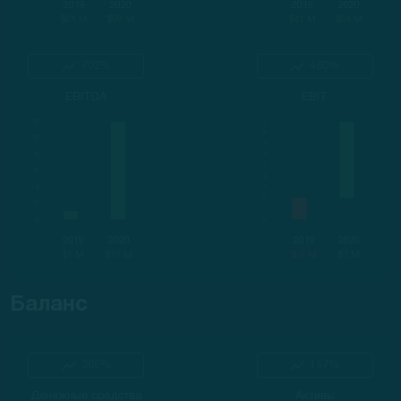
2019
2020
2019
2020
$61 M
$99 M
$41 M
$64 M
702%
460%
EBITDA
EBIT
2019
2020
2019
2020
$1 M
$12 M
$-2 M
$7 M
Баланс
366%
147%
Денежные средства
Активы