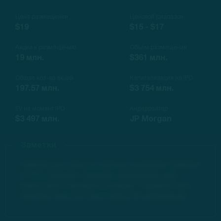
Цена размещения
Ценовой диапазон
$19
$15 - $17
Акции к размещению
Объем размещения
19 млн.
$361 млн.
Общее кол-во акций
Капитализация на IPO
197.57 млн.
$3 754 млн.
EV на момент IPO
Андеррайтер
$3 497 млн.
JP Morgan
Заметки
Заметки доступны по платным подпискам. Заметки
по IPO содержат полезную информацию для
инвесторов. Перейдите в раздел "Тарифов" для
приобретения доступа к закрытой информации.