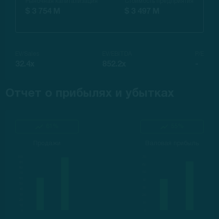
Рыночная капитализация
Стоимость предприятия
$ 3 754 M
$ 3 497 M
EV/Sales
EV/EBITDA
P/E
32.4x
852.2x
-
Отчет о прибылях и убытках
61%
55%
Продажи
Валовая прибыль