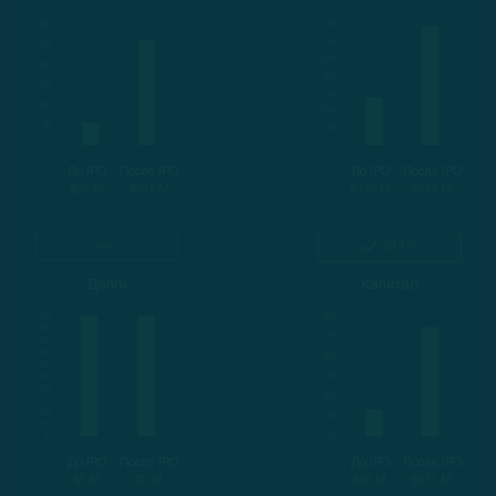
До IPO
После IPO
До IPO
После IPO
$56 M
$261 M
$139 M
$344 M
311%
Долги
Капитал
До IPO
После IPO
До IPO
После IPO
$5 M
$5 M
$66 M
$271 M