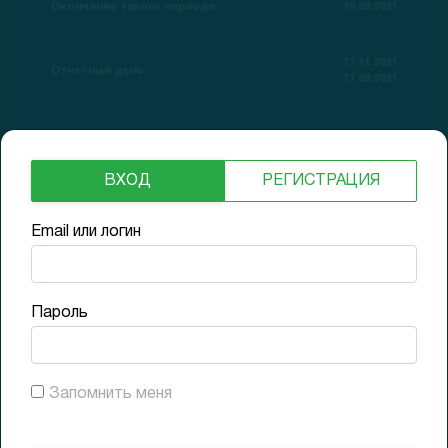
Окончание тихого периода
16.08.2021
17.11.2021
Отчетный день
17.08.2021
Прибыльность
ВХОД
РЕГИСТРАЦИЯ
Email или логин
3.8% Neutral
Пароль
Рост выручки
61% High
Запомнить меня