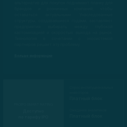
альтернатив для покупок поднимают планку для
брендов и розничных компаний, чтобы
оставаться актуальными. Унаследованные
структуры, создававшиеся годами, заставляют
предприятия выбирать между глубокой
кастомизацией и скоростью выхода на рынок.
Технология в сочетании с экосистемой
партнеров решает эту проблему.
Больше информации
Спрос институциональных
инвесторов
Платный блок
PROIPO SMART RATING
Ожидание аналитиков
Доступно
Платный блок
по тарифу IPO