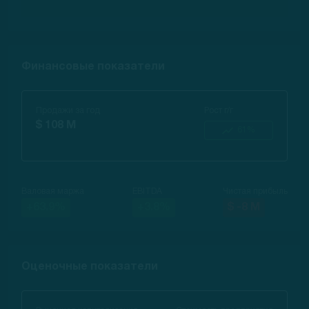
Финансовые показатели
Продажи за год
Рост г/г
$ 108 M
61%
Валовая маржа
EBITDA
Чистая прибыль
+63.9%
+3.8%
$ -8 M
Оценочные показатели