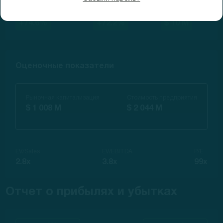
Валовая маржа
EBITDA
Чистая прибыль
+74.6%
+72.2%
$ 10 M
Оценочные показатели
Рыночная капитализация
Стоимость предприятия
$ 1 008 M
$ 2 044 M
EV/Sales
EV/EBITDA
P/E
2.8x
3.8x
99x
Отчет о прибылях и убытках