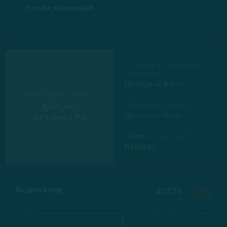
Больше информации
Спрос институциональных
инвесторов
Платный блок
PROIPO SMART RATING
Ожидание аналитиков
Доступно
Платный блок
по тарифу IPO
Сентимент на рынке IPO
Neutral
Индикатив
$13.75
-2%