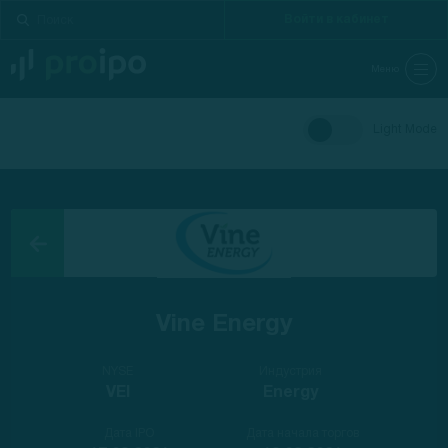
Войти в кабинет
Меню
Light Mode
Vine Energy
NYSE
Индустрия
VEI
Energy
Дата IPO
Дата начала торгов