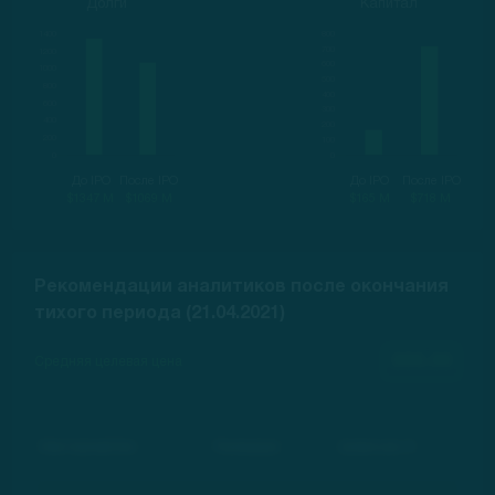
Долги
Капитал
До IPO
После IPO
До IPO
После IPO
$1347 M
$1069 M
$165 M
$718 M
Рекомендации аналитиков после окончания
тихого периода (21.04.2021)
000.00
Средняя целевая цена
Инвестиционный банк
Рекомендация
Целевая цена, $