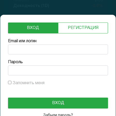
18.03.2021
$13.5
Доходность (1D)
-3.6%
21.06.2021
$14.85
Доходность (3M)
+6.1%
ВХОД
РЕГИСТРАЦИЯ
Email или логин
14.09.2021
$16.46
Доходность (6M)
+17.6%
Пароль
Финансовые показатели
Запомнить меня
Продажи за год
Рост г/г
$ 733 M
20%
Забыли пароль?