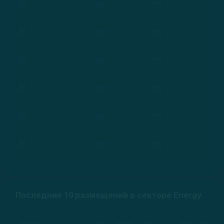
***
***
***
***
***
***
***
***
***
***
***
***
***
***
***
***
***
***
Последние 10 размещений в секторе Energy