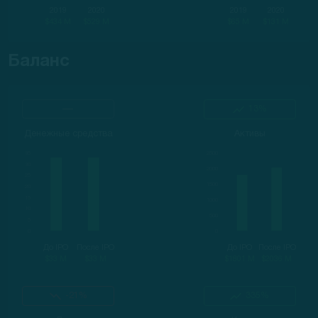
2019
2020
2019
2020
$434 M
$529 M
$65 M
$131 M
Баланс
13%
Денежные средства
Активы
До IPO
После IPO
До IPO
После IPO
$33 M
$33 M
$1801 M
$2036 M
-21%
335%