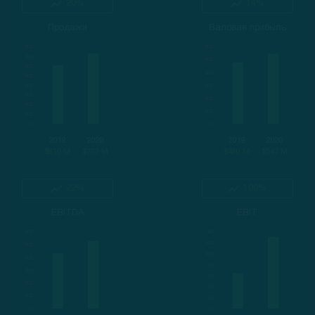
20%
14%
Продажи
Валовая прибыль
2019
2020
2019
2020
$610 M
$733 M
$480 M
$547 M
22%
100%
EBITDA
EBIT