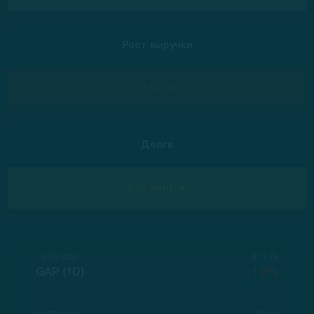
Рост выручки
-35% Low
Долги
2.7x Neutral
18.03.2021
$13.75
GAP (1D)
-1.8%