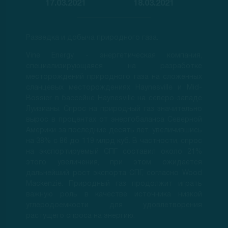
17.03.2021
18.03.2021
Разведка и добыча природного газа.
Vine Energy - энергетическая компания,
специализирующаяся на разработке
месторождений природного газа на сложенных
сланцевых месторождениях Haynesville и Mid-
Bossier в бассейне Haynesville на северо-западе
Луизианы. Спрос на природный газ значительно
вырос в процентах от энергобаланса Северной
Америки за последние десять лет, увеличившись
на 38% с 86 до 119 млрд куб. В частности, спрос
на экспортируемый СПГ составил около 21%
этого увеличения, при этом ожидается
дальнейший рост экспорта СПГ, согласно Wood
Mackenzie. Природный газ продолжит играть
важную роль в качестве источника низкой
углеродоемкости для удовлетворения
растущего спроса на энергию.