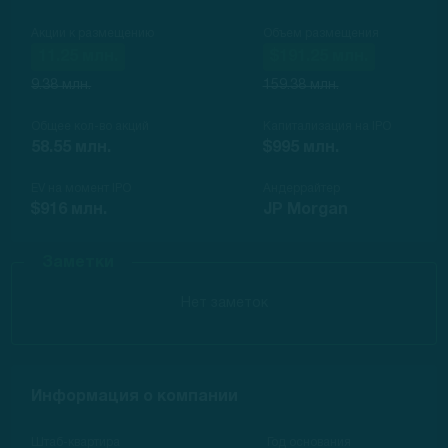
Акции к размещению
Объем размещения
11.25 млн.
$191.25 млн.
9.38 млн.
159.38 млн.
Общее кол-во акций
Капитализация на IPO
58.55 млн.
$995 млн.
EV на момент IPO
Андеррайтер
$916 млн.
JP Morgan
Заметки
Нет заметок
Информация о компании
Штаб-квартира
Год основания