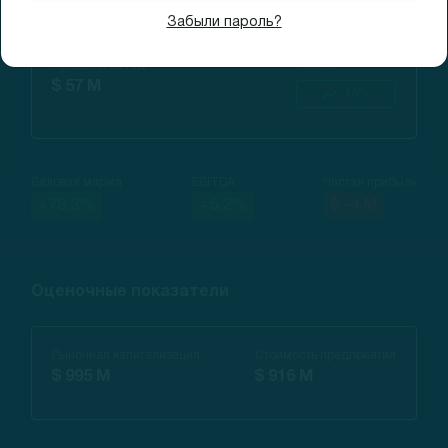
Финансовые показатели
Забыли пароль?
Продажи за год
Рост г/г
$ 57 M
46%
Валовая маржа
EBITDA
Чистая прибыль
+78.3%
+5.2%
$ -4 M
Оценочные показатели
Рыночная капитализация
Стоимость предприятия
$ 995 M
$ 916 M