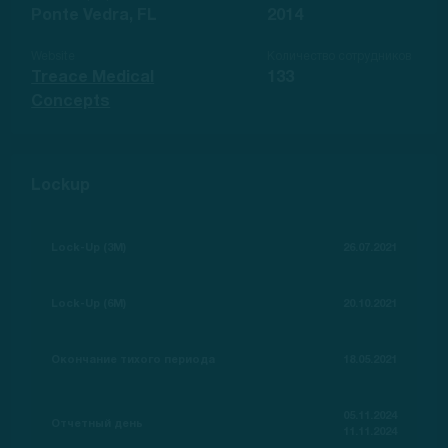
Ponte Vedra, FL
2014
Website
Количество сотрудников
Treace Medical
133
Concepts
Lockup
Lock-Up (3M)
26.07.2021
Lock-Up (6M)
20.10.2021
Окончание тихого периода
18.05.2021
05.11.2024
Отчетный день
11.11.2024