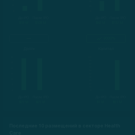
До IPO
После IPO
До IPO
После IPO
$18 M
$108 M
$42 M
$132 M
9000%
Долги
Капитал
До IPO
После IPO
До IPO
После IPO
$29 M
$29 M
$1 M
$91 M
Последние 10 размещений в секторе Health
Care