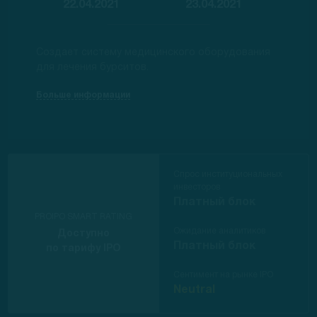
22.04.2021
23.04.2021
Создает систему медицинского оборудования
для лечения бурситов.
Больше информации
Спрос институциональных
инвесторов
Платный блок
PROIPO SMART RATING
Ожидание аналитиков
Доступно
Платный блок
по тарифу IPO
Сентимент на рынке IPO
Neutral