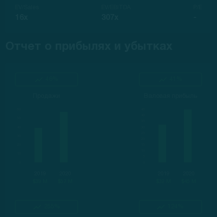
EV/Sales
EV/EBITDA
P/E
16x
307x
-
Отчет о прибылях и убытках
46%
41%
Продажи
Валовая прибыль
2019
2020
2019
2020
$39 M
$57 M
$32 M
$45 M
255%
124%