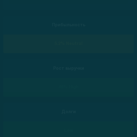
Прибыльность
5.2% Neutral
Рост выручки
46% High
Долги
Low