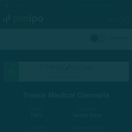
Войти в кабинет
Меню
Light Mode
Treace Medical Concepts
NASDAQ
Индустрия
TMCI
Health Care
Дата IPO
Дата начала торгов