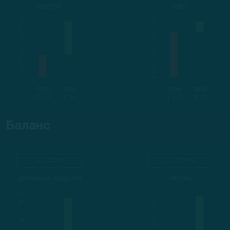
EBITDA
EBIT
2019
2020
2019
2020
$-2 M
$3 M
$-4 M
$1 M
Баланс
500%
214%
Денежные средства
Активы