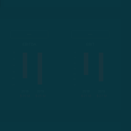
EBITDA
EBIT
2018
2019
2018
2019
$-20 M
$-25 M
$-21 M
$-27 M