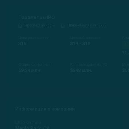
Параметры IPO
Проспект эмиссии
Презентация компании
Цена размещения
Ценовой диапазон
Акц
$16
$14 - $16
13
11.
Общее кол-во акций
Капитализация на IPO
EV 
59.24 млн.
$948 млн.
$6
Информация о компании
Штаб-квартира
Menlo Park, CA