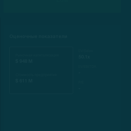
Low
Оценочные показатели
EV/Sales
Рыночная капитализация
50.1x
$ 948 M
EV/EBITDA
-
Стоимость предприятия
$ 611 M
P/E
-