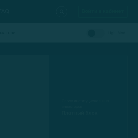
FAQ
Войти в кабинет
азатели
Light Mode
Спрос институциональных
инвесторов
Платный блок