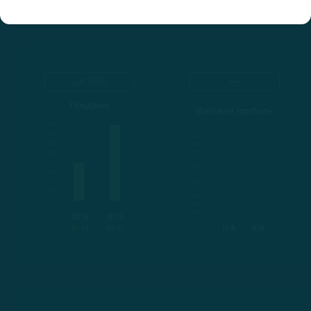
66%
Продажи
Валовая прибыль
2018
2019
$2 M
$4 M
N/A
N/A