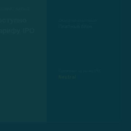
O SMART RATING
оступно
Ожидание аналитиков
Платный блок
арифу IPO
Сентимент на рынке IPO
Neutral