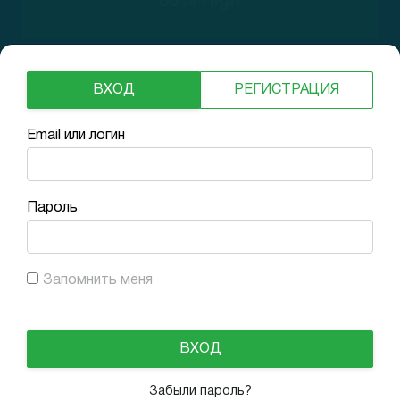
66% High
ВХОД
РЕГИСТРАЦИЯ
Финансовые показатели
Email или логин
Валовая маржа
Продажи за год
-
$ 12 M
EBITDA
Пароль
-418.4%
Рост г/г
66%
Чистая прибыль
$ -55 M
Запомнить меня
Забыли пароль?