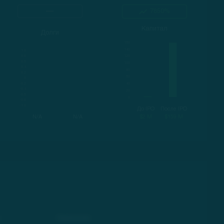
7850%
Капитал
Долги
До IPO
После IPO
N/A
N/A
$2 M
$159 M
Изменение