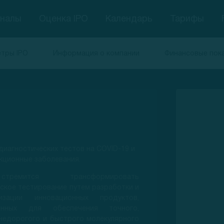
гналы
Оценка IPO
Календарь
Тарифы
тры IPO
Информация о компании
Финансовые пок
диагностических тестов на COVID-19 и
кционные заболевания.
тремится трансформировать
ское тестирование путем разработки и
лизации инновационных продуктов,
ченных для обеспечения точного,
недорогого и быстрого молекулярного