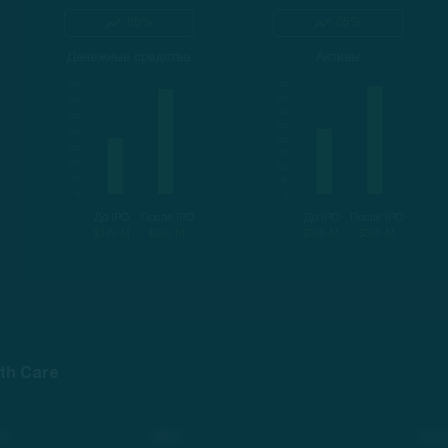
88%
65%
Денежные средства
Активы
До IPO
После IPO
До IPO
После IPO
$179 M
$336 M
$239 M
$395 M
th Care
нг
Дата
Цена