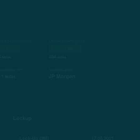
ии к размещению
Объем размещения
.8 млн.
$220.8 млн.
5 млн.
184 млн.
на момент IPO
Андеррайтер
11 млн.
JP Morgan
Lockup
Lock-Up (3M)
17.05.2021