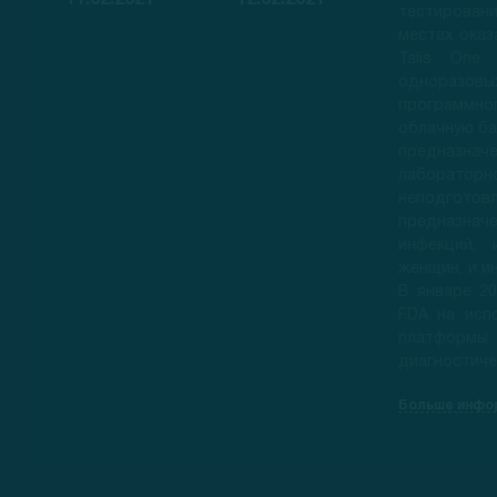
11.02.2021
12.02.2021
тестирован
местах ока
Talis One
однораз
программно
облачную ба
предназна
лабораторн
неподгото
предназна
инфекций, 
женщин, и и
В январе 20
FDA на исп
платформ
диагностиче
Больше инфо