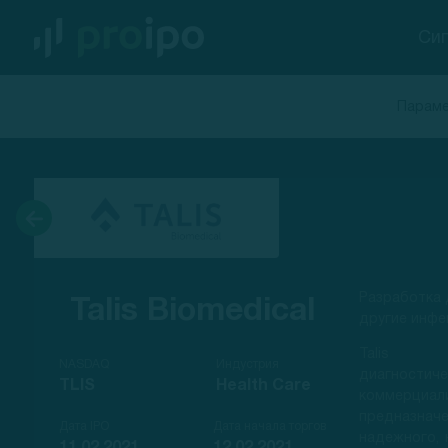
Си
Параме
Разработка 
Talis Biomedical
другие инфе
Talis с
NASDAQ
Индустрия
диагностиче
TLIS
Health Care
коммерциа
предназна
Дата IPO
Дата начала торгов
надежного, 