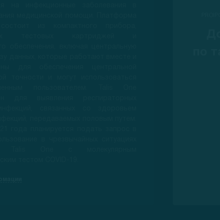
ия на инфекционные заболевания в
зания медицинской помощи. Платформа
PROIP
 состоит из компактного прибора,
Д
овых тестовых картриджей и
го обеспечения, включая центральную
по т
зу данных, которые работают вместе и
чены для обеспечения центральной
ой точности и могут использоваться
вленным пользователем. Talis One
чен для выявления респираторных
инфекций, связанных со здоровьем
нфекций, передаваемых половым путем.
21 года планируется подать запрос в
ользование в чрезвычайных ситуациях
ы Talis One с молекулярным
ским тестом COVID-19.
рмации