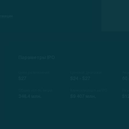
рмации
Параметры IPO
Цена размещения
Ценовой диапазон
Акц
$27
$24 - $27
60
Общее кол-во акций
Капитализация на IPO
EV 
348.4 млн.
$9 407 млн.
$1