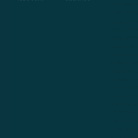
05.02.2020
06.02.2020
промышлен
чтобы по
свои новы
всем мире
разработ
более 30 
набор усл
лаборато
фармацевт
медицинс
государст
другим уч
мы разра
стабильно
постоянны
позволили
наш базов