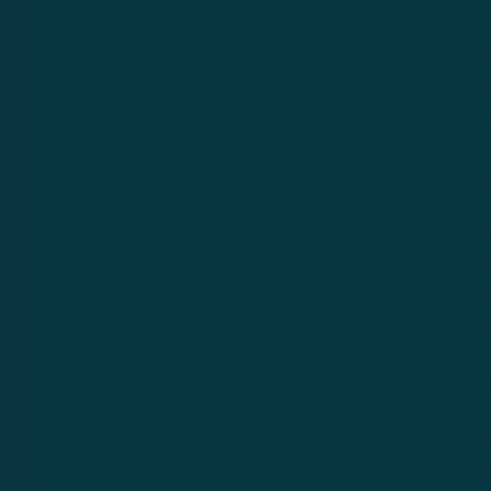
лет, и об
результат
все 50 в
компаний 
расходов 
в 2018 год
одобрения
участвова
самых про
согласно 
С 2014 го
чем 300 к
биотехно
PPD Biote
специаль
уникальны