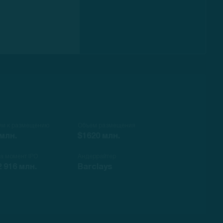
ии к размещению
Объем размещения
 млн.
$1620 млн.
на момент IPO
Андеррайтер
2 916 млн.
Barclays