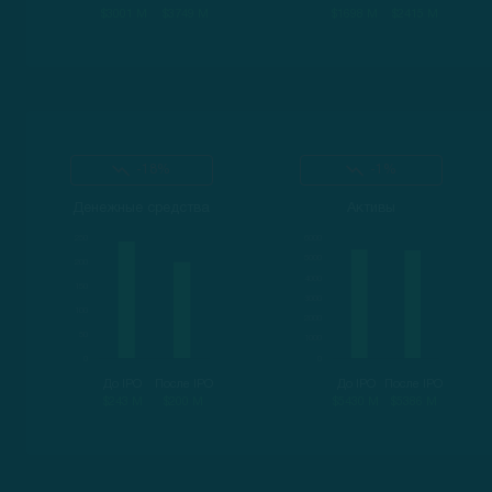
$3001 M
$3749 M
$1698 M
$2415 M
-18%
-1%
Денежные средства
Активы
До IPO
После IPO
До IPO
После IPO
$243 M
$200 M
$5430 M
$5386 M