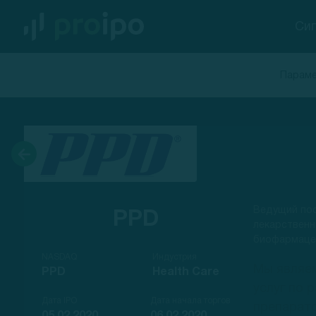
Си
Параме
Ведущий пос
PPD
лекарственн
биофармаце
NASDAQ
Индустрия
Мы являе
PPD
Health Care
услуг по 
Дата IPO
Дата начала торгов
препарат