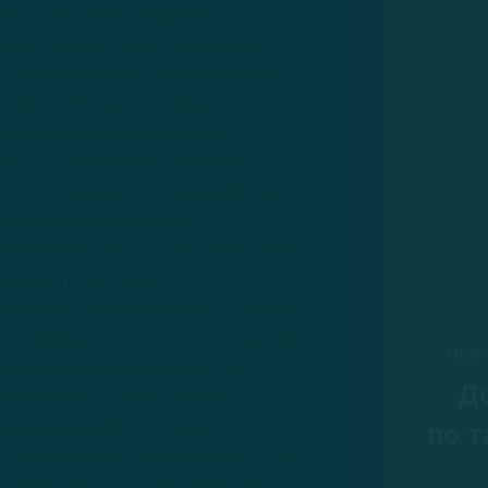
ности, ориентируясь на то,
мочь нашим клиентам донести
е лекарства до пациентов во
. Мы работаем в сфере услуг по
ке лекарственных средств
лет, предоставляя полный
уг по клинической разработке и
рным исследованиям
ическим, биотехнологическим,
ким устройствам и
венным организациям, а также
астникам отрасли. За это время
PROIP
ботали послужной список
Д
го качества, поставок и
х инноваций, которые
по т
 нам развиваться быстрее, чем
ый рынок за последние пять