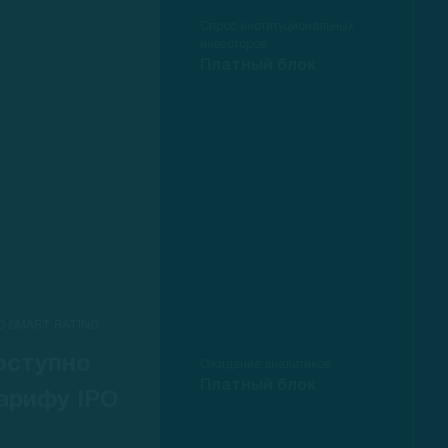
Спрос институциональных
инвесторов
Платный блок
O SMART RATING
оступно
Ожидание аналитиков
Платный блок
арифу IPO