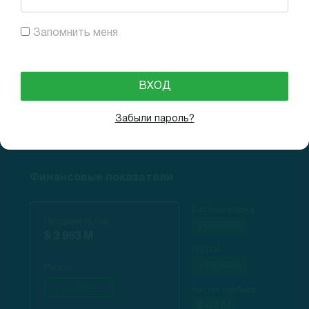
Рост выручки
Запомнить меня
25% High
Забыли пароль?
Финансовые показатели
Валовая маржа
Продажи за год
+63.20%
$ 3 963 M
EBITDA
+19.90%
Рост г/г
25%
Чистая прибыль
$ 44 M