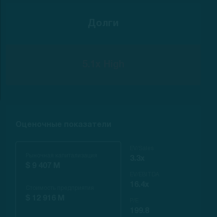
Долги
5.1x High
Оценочные показатели
EV/Sales
Рыночная капитализация
3.3x
$ 9 407 M
EV/EBITDA
16.4x
Стоимость предприятия
$ 12 916 M
P/E
199.8