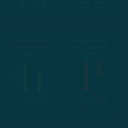
$722 M
$719 M
$218 M
$373 M
-25%
51%
Долги
Капитал
До IPO
После IPO
До IPO
После IPO
$5646 M
$4231 M
$-2764 M
$-1366 M