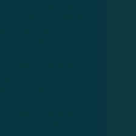
еспечить высокие финансовые
ы. В 2018 году мы обслуживали
едущих биофармацевтических
мира, согласно рейтингу
на исследования и разработки
у, и приняли участие в 66
х лекарств. Мы также
ли в разработке всех десяти
даваемых лекарств 2018 года,
рейтингу доходов за 2018 год.
да мы также работали с более
омпаниями в растущем секторе
логий с помощью нашей модели
ch, которая была разработана
но для удовлетворения
х потребностей этого сегмента