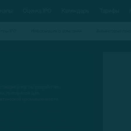
гналы
Оценка IPO
Календарь
Тарифы
тры IPO
Информация о компании
Финансовые пок
тавщик услуг по разработке
ых препаратов для
втической промышленности.
мся ведущим поставщиком
разработке лекарственных
ов для биофармацевтической