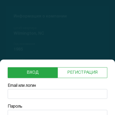
Информация о компании
Штаб-квартира
Wilmington, NC
Год основания
1985
Website
PPD
ВХОД
РЕГИСТРАЦИЯ
Количество сотрудников
23000
Email или логин
Пароль