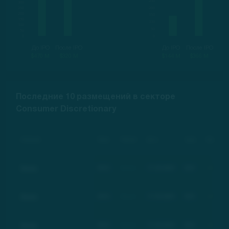
До IPO
После IPO
До IPO
После IPO
$470 M
$320 M
$144 M
$366 M
Последние 10 размещений в секторе
Consumer Discretionary
Компания
Тикер
Рейтинг
Дата
Цена
Изменение
Basic
BSC
Basic
17.03.2021
$21
+100%
Basic
BSC
Basic
17.03.2021
$21
+100%
Basic
BSC
Basic
17.03.2021
$21
+100%