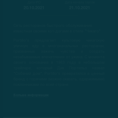
Дата IPO
Дата начала торгов
20.10.2021
21.10.2021
Сеть ресторанов быстрого обслуживания,
известная своими хот-догами в стиле "Чикаго".
Portillo's предлагает культовую чикагскую
уличную еду в многоканальных ресторанах,
призванных зажечь чувства и создать
незабываемые впечатления от ужина. С момента
своего основания в 1963 году в небольшом
трейлере, который Дик Портильо назвал
"Собачий дом", Portillo's превратился в ценный
бренд с горячими (можно сказать, одержимыми)
поклонниками по всей стране.
Больше информации