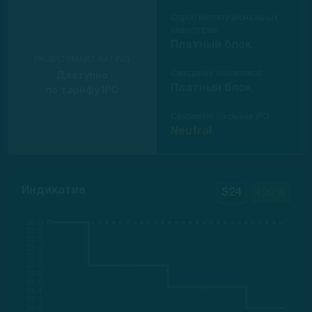
Спрос институциональных
инвесторов
Платный блок
PROIPO SMART RATING
Ожидание аналитиков
Доступно
Платный блок
по тарифу IPO
Сентимент на рынке IPO
Neutral
Индикатив
$24
+20%