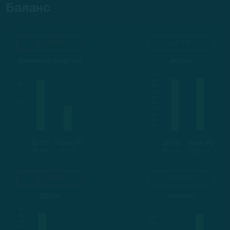
Баланс
-50%
1%
Денежные средства
Активы
До IPO
После IPO
До IPO
После IPO
$54 M
$27 M
$924 M
$933 M
-32%
154%
Долги
Капитал