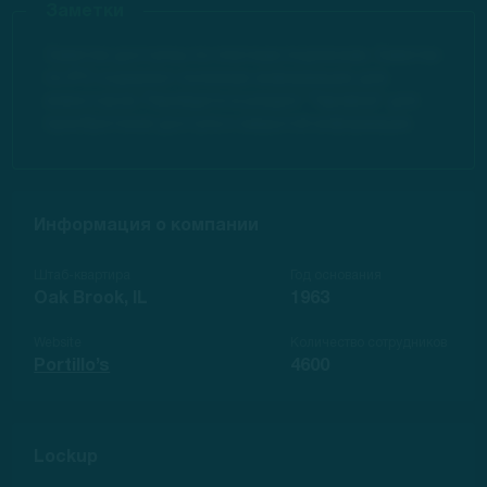
Заметки
Заметки доступны по платным подпискам. Заметки
по IPO содержат полезную информацию для
инвесторов. Перейдите в раздел "Тарифов" для
приобретения доступа к закрытой информации.
Информация о компании
Штаб-квартира
Год основания
Oak Brook, IL
1963
Website
Количество сотрудников
Portillo’s
4600
Lockup