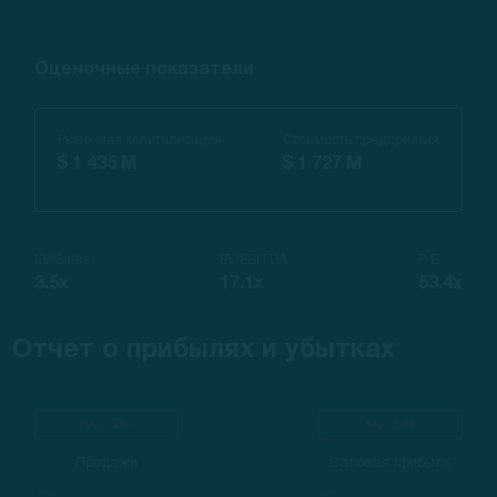
Оценочные показатели
Рыночная капитализация
Стоимость предприятия
$ 1 435 M
$ 1 727 M
EV/Sales
EV/EBITDA
P/E
3.5x
17.1x
53.4x
Отчет о прибылях и убытках
-5%
-5%
Продажи
Валовая прибыль