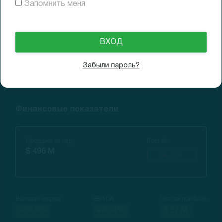
Запомнить меня
24.01.2022
$25.95
Доходность (3M)
+29.8%
19.04.2022
$23.63
Доходность (6M)
+18.2%
Забыли пароль?
Финансовые показатели
Продажи за год
Рост г/г
$ 496 M
-5%
Валовая маржа
EBITDA
Чистая прибыль
+69.8%
+20.4%
$ 27 M