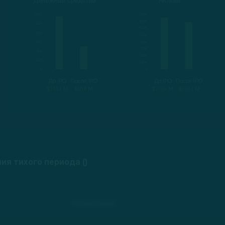
Денежные средства
Активы
До IPO
После IPO
До IPO
После IPO
$1157 M
$504 M
$7559 M
$6904 M
я тихого периода ()
Рекомендация