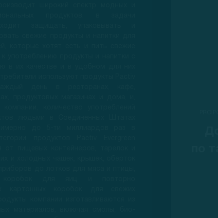
роизводит широкий спектр модных и
циональных продуктов, в задачи
ходит защищать, упаковывать и
овать свежие продукты и напитки для
й, которые хотят есть и пить свежие
 к употреблению продукты и напитки с
ю в их качестве и в удобном для них
требители используют продукты Pactiv
 каждый день в ресторанах, кафе,
ах, продуктовых магазинах и дома, и,
 компании, количество употреблений
PROIP
ктов людьми в Соединенных Штатах
римерно до 5-ти миллиардов раз в
Д
тегории продуктов Pactiv Evergreen
по т
я от пищевых контейнеров, тарелок и
чих и холодных чашек, крышек, оберток
приборов до лотков для мяса и птицы,
х коробок для яиц и повторно
ых картонных коробок для свежих
родукты компании изготавливаются из
ных материалов, включая смолы, био-