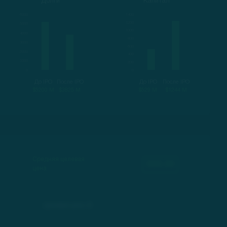
Долги
Капитал
До IPO
После IPO
До IPO
После IPO
$5200 M
$3825 M
$529 M
$1244 M
Средняя целевая
000.00
цена
Целевая цена, $