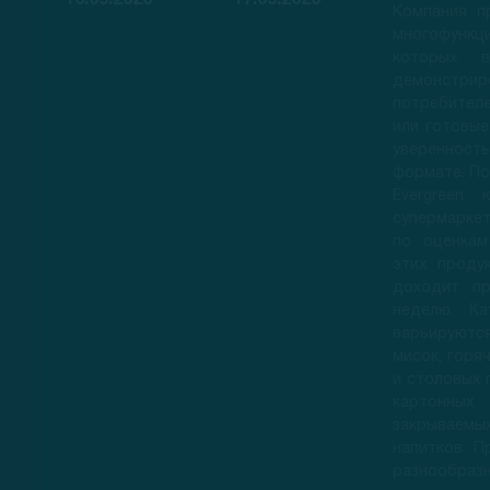
16.09.2020
17.09.2020
Компания п
многофунк
которых в
демонстрир
потребителе
или готовые
уверенность
формате. По
Evergreen
супермаркет
по оценкам
этих проду
доходит п
неделю. Ка
варьируютс
мисок, горя
и столовых 
картонны
закрываем
напитков. П
разнообраз