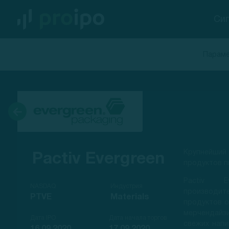
Си
Параме
Крупнейший 
Pactiv Evergreen
продуктов п
Pactiv E
NASDAQ
Индустрия
производи
PTVE
Materials
продуктов о
мерчендайзи
Дата IPO
Дата начала торгов
свежих напи