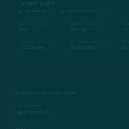
Параметры IPO
Проспект эмиссии
Презентация компании
Цена размещения
Ценовой диапазон
Акц
$14
$18 - $21
41.
Общее кол-во акций
Капитализация на IPO
EV 
175.65 млн.
$2 459 млн.
$5 
Информация о компании
Штаб-квартира
Lake Forest, IL
Год основания