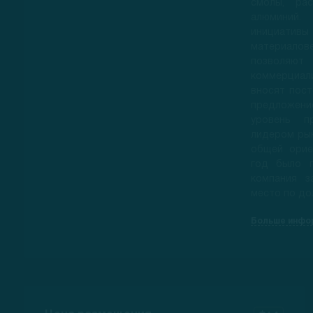
смолы, ра
алюминий. 
инициативы
материалов
позволя
коммерциал
вносят пост
предложение
уровень пр
лидером рын
общей орие
год было п
компания з
место по до
Больше инфо