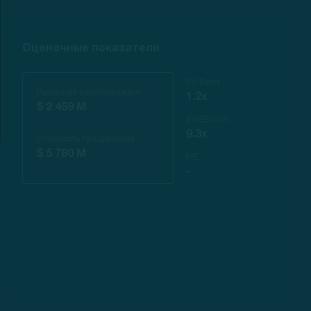
Оценочные показатели
EV/Sales
Рыночная капитализация
1.2x
$ 2 459 M
EV/EBITDA
9.3x
Стоимость предприятия
$ 5 780 M
P/E
-