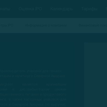
гналы
Оценка IPO
Календарь
Тарифы
тры IPO
Информация о компании
Финансовые пок
производитель упаковки для свежих
итания и напитков в Северной Америке.
vergreen является крупнейшим
телем и дистрибьютором свежих
бщественного питания и продуктового
нга, а также картонных упаковок для
тков в Северной Америке (по выручке).