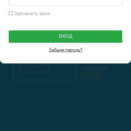
Запомнить меня
Финансовые показатели
Валовая маржа
Продажи за год
+15.5%
$ 4 928 M
Забыли пароль?
EBITDA
+12.6%
Рост г/г
-2%
Чистая прибыль
$ -27 M