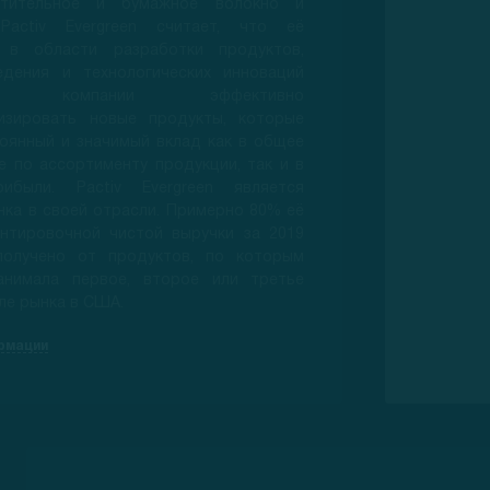
стительное и бумажное волокно и
Pactiv Evergreen считает, что её
 в области разработки продуктов,
едения и технологических инноваций
ют компании эффективно
изировать новые продукты, которые
оянный и значимый вклад как в общее
 по ассортименту продукции, так и в
ибыли. Pactiv Evergreen является
ка в своей отрасли. Примерно 80% её
нтировочной чистой выручки за 2019
олучено от продуктов, по которым
анимала первое, второе или третье
ле рынка в США.
рмации