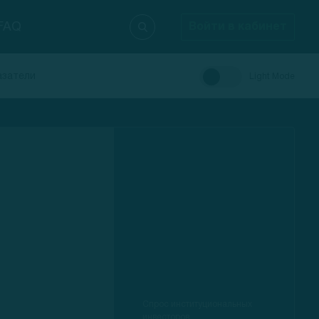
FAQ
Войти в кабинет
азатели
Light Mode
Спрос институциональных
инвесторов