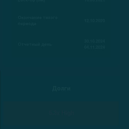
Lock-Up (6M)
16.03.2021
Окончание тихого
12.10.2020
периода
30.10.2024
Отчетный день
04.11.2024
Долги
5.3x High