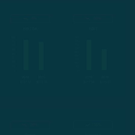
-6%
-30%
EBITDA
EBIT
2018
2019
2018
2019
$737 M
$691 M
$417 M
$290 M
-26%
135%