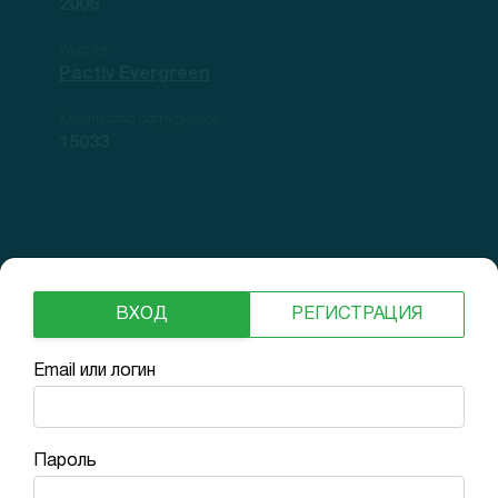
2006
Website
Pactiv Evergreen
Количество сотрудников
15033
ВХОД
РЕГИСТРАЦИЯ
Рост выручки
Email или логин
-2% Low
Пароль