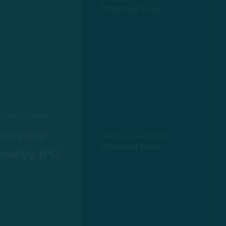
Платный блок
O SMART RATING
оступно
Ожидание аналитиков
Платный блок
арифу IPO