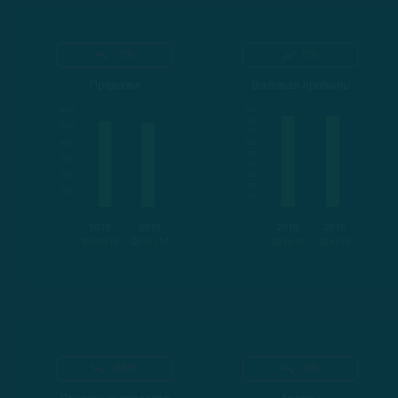
-2%
0%
Продажи
Валовая прибыль
2018
2019
2018
2019
$5308 M
$5191 M
$844 M
$847 M
-56%
-9%