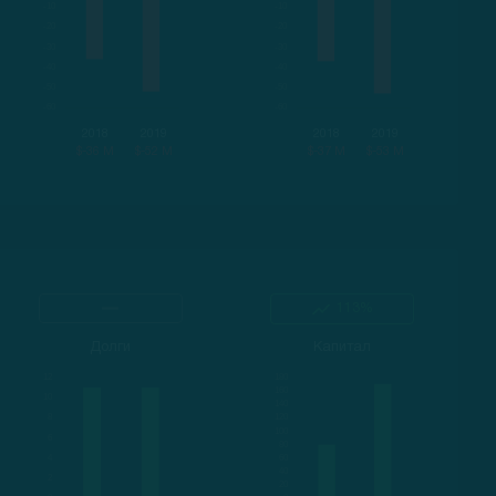
2018
2019
2018
2019
$-36 M
$-52 M
$-37 M
$-53 M
113%
Долги
Капитал