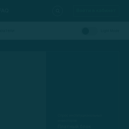
FAQ
Войти в кабинет
азатели
Light Mode
Спрос институциональных
инвесторов
Платный блок