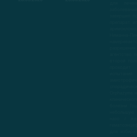
28.09.2020
29.09.2020
для лечен
заболеван
завершил п
препарат, и
аримоклом
Ниманна-Пик
намеревае
разрешени
агентство 
второй пол
проходит 
испытан
амиотрофиче
спорадиче
Orphazyme н
клиническог
болезни Го
небольшую 
назо / же
гематоэнце
для избира