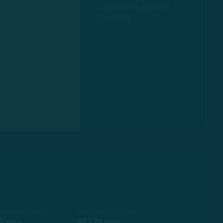
Сентимент на рынке IPO
Positive
ии к размещению
Объем размещения
2 млн.
$83.78 млн.