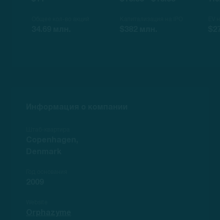
Общее кол-во акций
Капитализация на IPO
EV 
34.69 млн.
$382 млн.
$2
Информация о компании
Штаб-квартира
Copenhagen,
Denmark
Год основания
2009
Website
Orphazyme