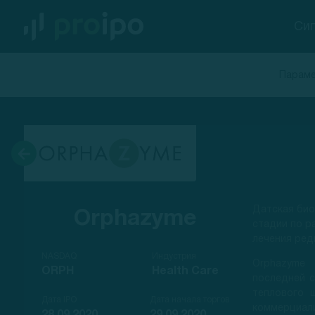
Си
Параме
Датская био
Orphazyme
стадии по р
лечения ред
NASDAQ
Индустрия
Orphazyme
ORPH
Health Care
последней с
теплового 
Дата IPO
Дата начала торгов
коммерциали