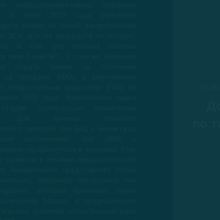
ия нейродегенеративных орфанных
ий. В июле 2020 года Orphazyme
одачу заявки на новый лекарственный
ли NDA, для их кандидата на продукт,
ола, в FDA для лечения болезни
а типа C или NPC. К тому же, компания
тся подать заявку на получение
я на продажу (MAA) в Европейское
по лекарственным средствам (EMA) во
PROIP
овине 2020 года. Аримокломол также
Д
стадию регистрации клинических
ий для лечения бокового
по т
ского склероза, или БАС, и миозита со
скими включениями, или sIBM, и
амерен продвинуться в ключевой этап
о развития в лечении неврологической
ше. Аримокломол представляет собой
молекулу, вводимую перорально или
лудочно, которая проникает через
фалический барьер, и предназначена
тельного усиления естественной роли