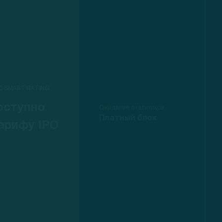
O SMART RATING
оступно
Ожидание аналитиков
Платный блок
арифу IPO