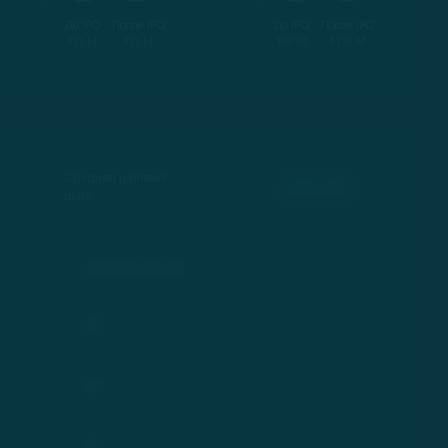
До IPO
После IPO
До IPO
После IPO
$11 M
$11 M
$80 M
$170 M
Средняя целевая
000.00
цена
Целевая цена, $
***
***