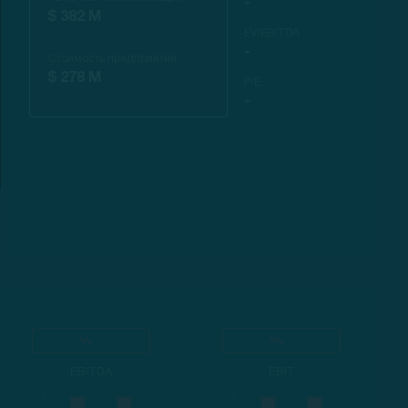
-
$ 382 M
EV/EBITDA
-
Стоимость предприятия
$ 278 M
P/E
-
-
-
EBITDA
EBIT