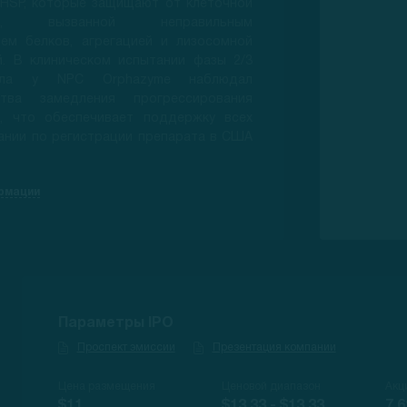
 HSP, которые защищают от клеточной
сти, вызванной неправильным
ием белков, агрегацией и лизосомной
й. В клиническом испытании фазы 2/3
мола у NPC Orphazyme наблюдал
ства замедления прогрессирования
я, что обеспечивает поддержку всех
ании по регистрации препарата в США
рмации
Параметры IPO
Проспект эмиссии
Презентация компании
Цена размещения
Ценовой диапазон
Акц
$11
$13.33 - $13.33
7.6