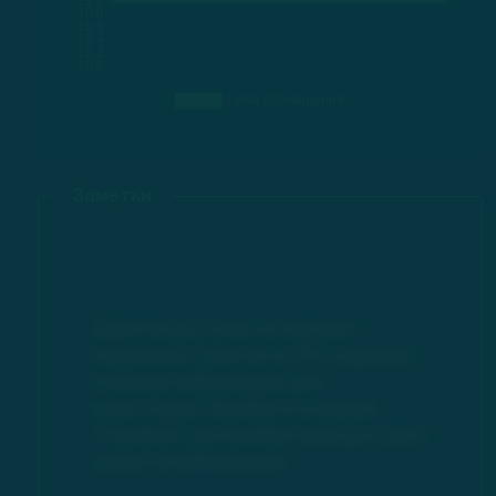
Заметки
Заметки доступны по платным
подпискам. Заметки по IPO содержат
полезную информацию для
инвесторов. Перейдите в раздел
"Тарифов" для приобретения доступа к
закрытой информации.