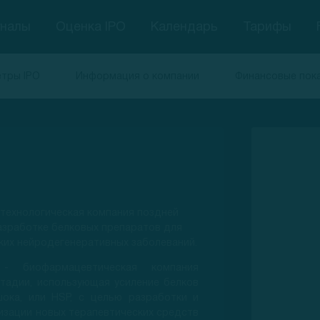
гналы
Оценка IPO
Календарь
Тарифы
тры IPO
Информация о компании
Финансовые пок
технологическая компания поздней
азработке белковых препаратов для
ких нейродегенеративных заболеваний.
 - биофармацевтическая компания
тадии, использующая усиление белков
шока, или HSP, с целью разработки и
зации новых терапевтических средств