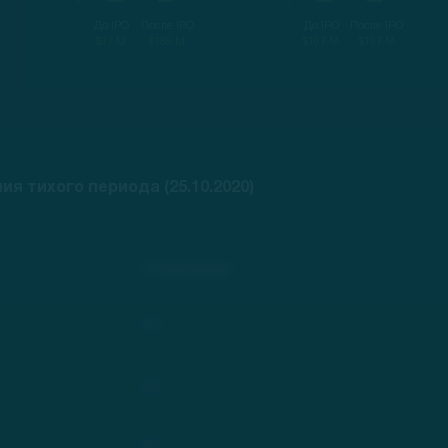
До IPO
После IPO
До IPO
После IPO
$97 M
$186 M
$107 M
$197 M
я тихого периода (25.10.2020)
Рекомендация
***
***