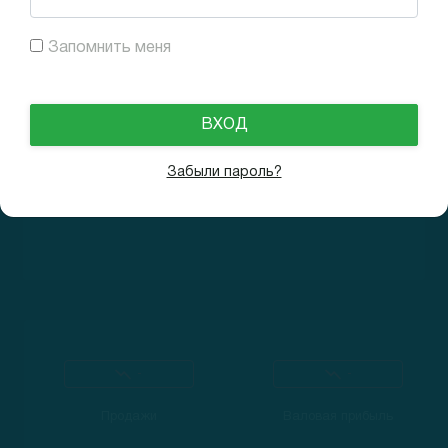
-
Продажи за год
$ 0 M
EBITDA
Запомнить меня
-
Рост г/г
-
Чистая прибыль
$ -67 M
Забыли пароль?
-
-
Продажи
Валовая прибыль