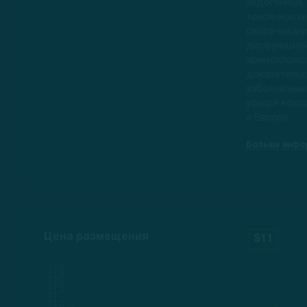
эндогенных
токсично
сворачиван
дисфункцие
аримокло
доказатель
заболевани
усилий комп
и Европе.
Больше инфо
Цена размещения
$11