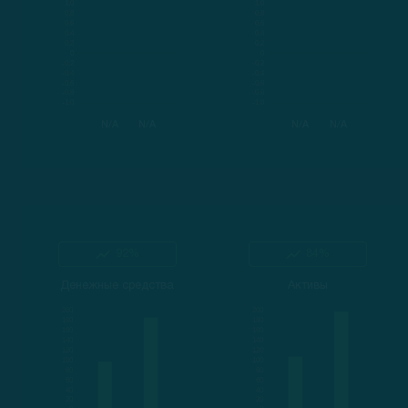
N/A
N/A
N/A
N/A
92%
84%
Денежные средства
Активы