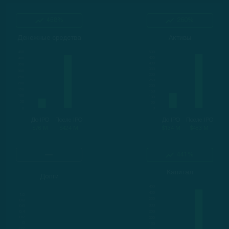
458%
260%
Денежные средства
Активы
До IPO
После IPO
До IPO
После IPO
$76 M
$424 M
$134 M
$483 M
441%
Капитал
Долги