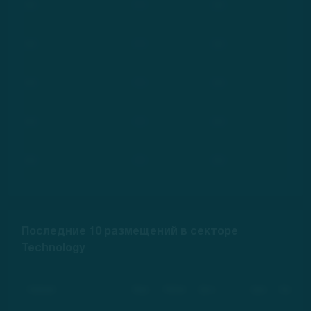
***
***
***
***
***
***
***
***
***
***
***
***
***
***
***
Последние 10 размещений в секторе
Technology
Компания
Тикер
Рейтинг
Дата
Цена
Изменение