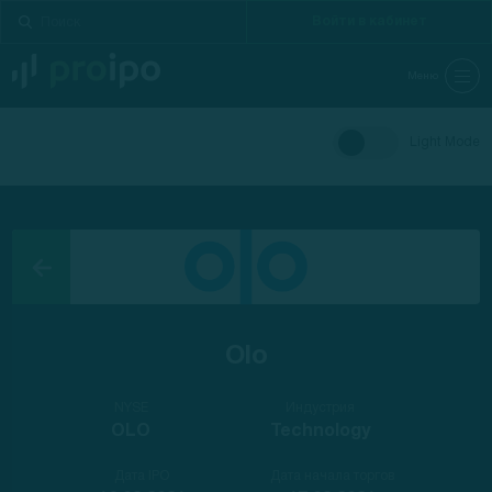
Войти в кабинет
Меню
Light Mode
Olo
NYSE
Индустрия
OLO
Technology
Дата IPO
Дата начала торгов