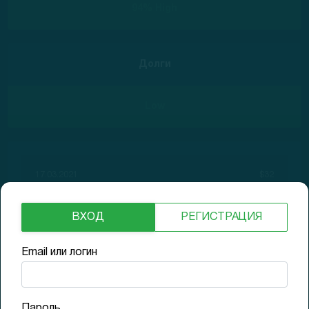
94% High
Долги
Low
17.03.2021
$32
GAP (1D)
+28%
ВХОД
РЕГИСТРАЦИЯ
17.03.2021
$34.75
Доходность (1D)
+39%
Email или логин
18.06.2021
$37.75
Доходность (3M)
+51%
Пароль