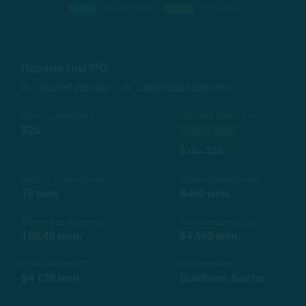
Параметры IPO
Проспект эмиссии
Презентация компании
Цена размещения
Ценовой диапазон
$25
$20 - $22
$16 - $18
Акции к размещению
Объем размещения
18 млн.
$450 млн.
Общее кол-во акций
Капитализация на IPO
182.48 млн.
$4 562 млн.
EV на момент IPO
Андеррайтер
$4 138 млн.
Goldman Sachs