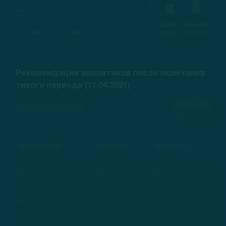
До IPO
После IPO
N/A
N/A
$79 M
$427 M
Рекомендации аналитиков после окончания
тихого периода (11.04.2021)
000.00
Средняя целевая цена
Инвестиционный банк
Рекомендация
Целевая цена, $
***
***
***
***
***
***