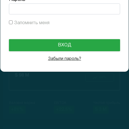
13.09.2021
$33.89
Доходность (6M)
+35.6%
Запомнить меня
Финансовые показатели
Забыли пароль?
Продажи за год
Рост г/г
$ 98 M
94%
Валовая маржа
EBITDA
Чистая прибыль
+81%
+22.5%
$ 3 M