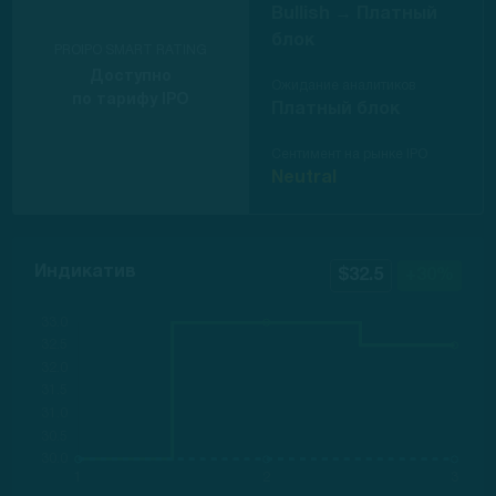
Bullish →
Платный
блок
PROIPO SMART RATING
Доступно
Ожидание аналитиков
по тарифу IPO
Платный блок
Сентимент на рынке IPO
Neutral
Индикатив
$32.5
+30%