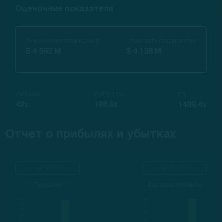
Оценочные показатели
Рыночная капитализация
Стоимость предприятия
$ 4 562 M
$ 4 138 M
EV/Sales
EV/EBITDA
P/E
42x
186.8x
1489.4x
Отчет о прибылях и убытках
94%
127%
Продажи
Валовая прибыль