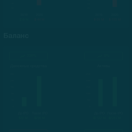
2019
2020
2019
2020
$18 M
$-44 M
$-59 M
$-155 M
Баланс
228%
8%
Денежные средства
Активы
До IPO
После IPO
До IPO
После IPO
$72 M
$236 M
$2122 M
$2287 M