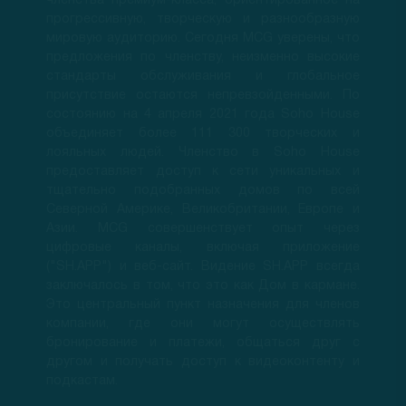
членства премиум-класса, ориентированное на
прогрессивную, творческую и разнообразную
мировую аудиторию. Сегодня MCG уверены, что
предложения по членству, неизменно высокие
стандарты обслуживания и глобальное
присутствие остаются непревзойденными. По
состоянию на 4 апреля 2021 года Soho House
объединяет более 111 300 творческих и
лояльных людей. Членство в Soho House
предоставляет доступ к сети уникальных и
тщательно подобранных домов по всей
Северной Америке, Великобритании, Европе и
Азии. MCG совершенствует опыт через
цифровые каналы, включая приложение
("SH.APP") и веб-сайт. Видение SH.APP всегда
заключалось в том, что это как Дом в кармане.
Это центральный пункт назначения для членов
компании, где они могут осуществлять
бронирование и платежи, общаться друг с
другом и получать доступ к видеоконтенту и
подкастам.