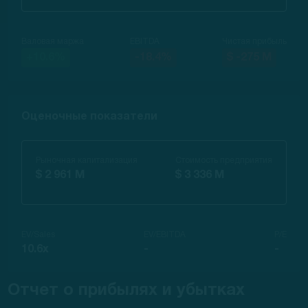
Валовая маржа
EBITDA
Чистая прибыль
+10.6%
-18.4%
$ -275 M
Оценочные показатели
Рыночная капитализация
Стоимость предприятия
$ 2 961 M
$ 3 336 M
EV/Sales
EV/EBITDA
P/E
10.6x
-
-
Отчет о прибылях и убытках