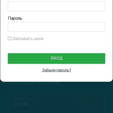
15.07.2021
$12.66
Доходность (1D)
-9.6%
Пароль
18.10.2021
$11.97
Доходность (3M)
-14.5%
Запомнить меня
11.01.2022
$10.89
Доходность (6M)
-22.2%
Забыли пароль?
Финансовые показатели
Продажи за год
Рост г/г
$ 315 M
-40%