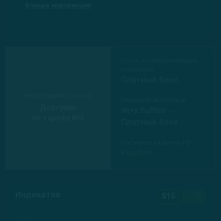
Больше информации
Спрос институциональных
инвесторов
Платный блок
PROIPO SMART RATING
Ожидание аналитиков
Доступно
Very Bullish →
по тарифу IPO
Платный блок
Сентимент на рынке IPO
Positive
Индикатив
$15
+7%