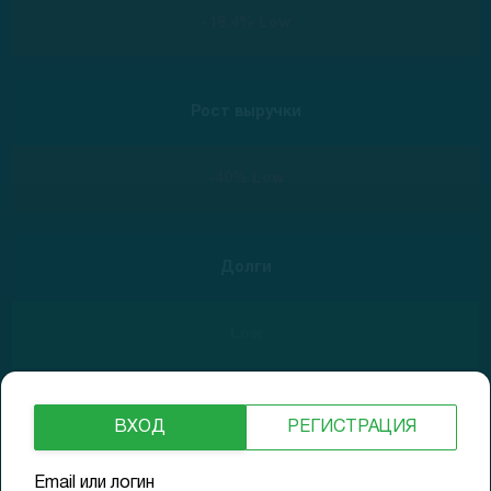
-18.4% Low
Рост выручки
-40% Low
Долги
Low
ВХОД
РЕГИСТРАЦИЯ
15.07.2021
$13.15
GAP (1D)
-6.1%
Email или логин