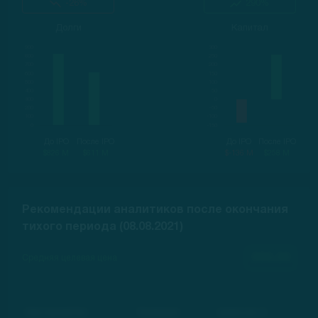
-26%
290%
Долги
Капитал
До IPO
После IPO
До IPO
После IPO
$826 M
$611 M
$-136 M
$258 M
Рекомендации аналитиков после окончания
тихого периода (08.08.2021)
000.00
Средняя целевая цена
Инвестиционный банк
Рекомендация
Целевая цена, $