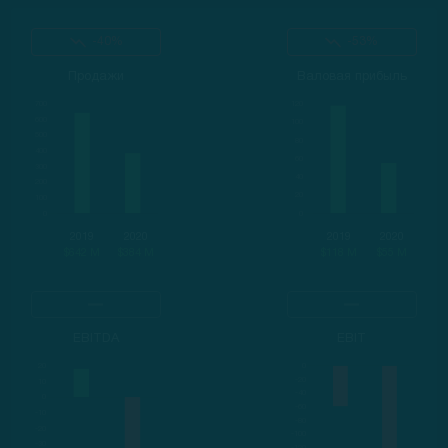
-40%
-53%
Продажи
Валовая прибыль
2019
2020
2019
2020
$642 M
$384 M
$118 M
$55 M
EBITDA
EBIT