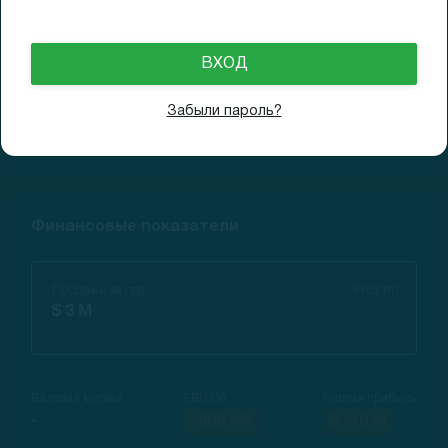
28.06.2021
$11.02
Доходность (3M)
-26.5%
21.09.2021
N/A
Забыли пароль?
Доходность (6M)
-
Финансовые показатели
Продажи за год
Рост г/г
-
$ 3 M
Валовая маржа
EBITDA
Чистая прибыль
-
-380.9%
$ -16 M