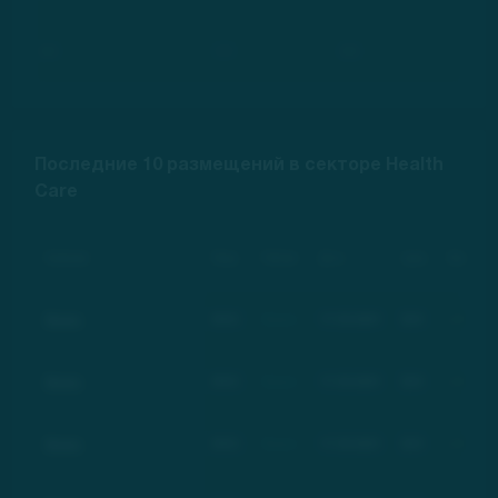
***
***
***
Последние 10 размещений в секторе Health
Care
Компания
Тикер
Рейтинг
Дата
Цена
Изменение
Basic
BSC
Basic
17.03.2021
$21
+100%
Basic
BSC
Basic
17.03.2021
$21
+100%
Basic
BSC
Basic
17.03.2021
$21
+100%