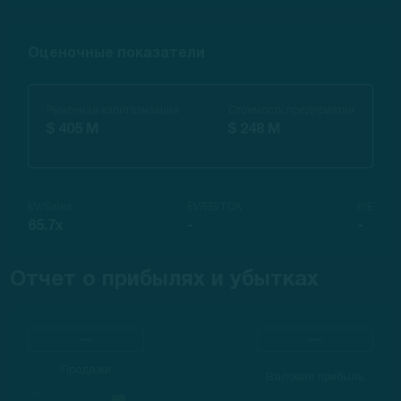
Оценочные показатели
Рыночная капитализация
Стоимость предприятия
$ 405 M
$ 248 M
EV/Sales
EV/EBITDA
P/E
65.7x
-
-
Отчет о прибылях и убытках
Продажи
Валовая прибыль