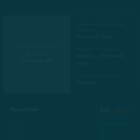
Спрос институциональных
инвесторов
Платный блок
PROIPO SMART RATING
Ожидание аналитиков
Доступно
Bullish →
Платный
по тарифу IPO
блок
Сентимент на рынке IPO
Neutral
Индикатив
$12
-20%