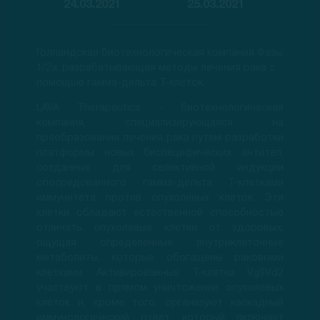
24.03.2021
25.03.2021
Голландская биотехнологическая компания Фазы
1/2a, разрабатывающая методы лечения рака с
помощью гамма-дельта Т-клеток.
LAVA Therapeutics - биотехнологическая
компания, специализирующаяся на
преобразовании лечения рака путем разработки
платформы новых биспецифических антител,
созданных для селективной индукции
опосредованного гамма-дельта Т-клетками
иммунитета против опухолевых клеток. Эти
клетки обладают естественной способностью
отличать опухолевые клетки от здоровых,
ощущая определенные внутриклеточные
метаболиты, которые обогащены раковыми
клетками. Активированные Т-клетки Vg9Vd2
участвуют в прямом уничтожении опухолевых
клеток и, кроме того, организуют каскадный
иммунологический ответ, который включает