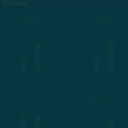
Баланс
127%
117%
Денежные средства
Активы
До IPO
После IPO
До IPO
После IPO
$71 M
$161 M
$76 M
$165 M
125%
Долги
Капитал