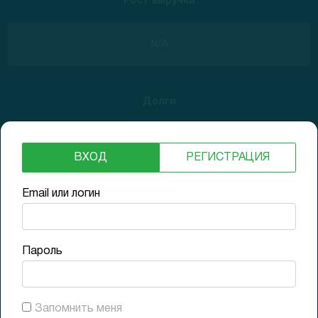
Рост выручки
N/A
Долги
Low
ВХОД
РЕГИСТРАЦИЯ
Email или логин
25.03.2021
N/A
GAP (1D)
-
Пароль
25.03.2021
N/A
Доходность (1D)
-
Запомнить меня