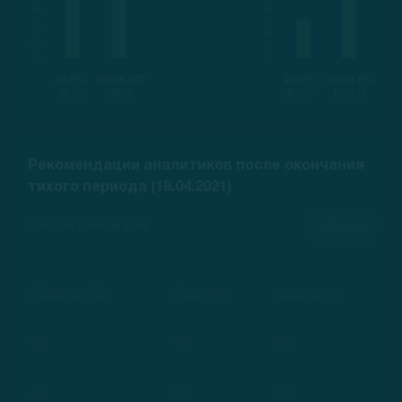
До IPO
После IPO
До IPO
После IPO
$3 M
$3 M
$63 M
$142 M
Рекомендации аналитиков после окончания
тихого периода (18.04.2021)
000.00
Средняя целевая цена
Инвестиционный банк
Рекомендация
Целевая цена, $
***
***
***
***
***
***