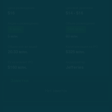
Цена размещения
Ценовой диапазон
$16
$14 - $16
Акции к размещению
Объем размещения
6 млн.
$96 млн.
5 млн.
80 млн.
Общее кол-во акций
Капитализация на IPO
20.33 млн.
$325 млн.
EV на момент IPO
Андеррайтер
$160 млн.
Jefferies
Заметки
Нет заметок