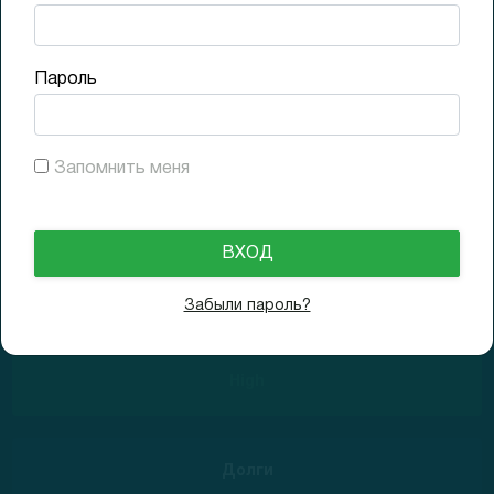
04.11.2024
Отчетный день
08.11.2024
Пароль
Прибыльность
Запомнить меня
-103% Low
Забыли пароль?
Рост выручки
High
Долги