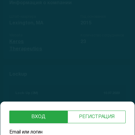
Информация о компании
Штаб-квартира
Год основания
Lexington, MA
2015
Website
Количество сотрудников
Keros
23
Therapeutics
Lockup
Lock-Up (3M)
10.07.2020
Lock-Up (6M)
05.10.2020
ВХОД
РЕГИСТРАЦИЯ
Окончание тихого периода
04.05.2020
Email или логин