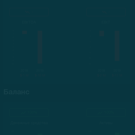
-
-
EBITDA
EBIT
2018
2019
2018
2019
$-1 M
$-10 M
$-2 M
$-11 M
Баланс
106%
100%
Денежные средства
Активы