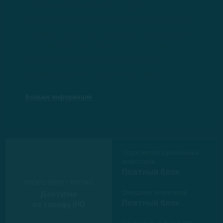
широкие возможности для
расширения наших программ развития
в области связанных гематологических
и скелетно-мышечных нарушений с
высокими неудовлетворенными
медицинскими потребностями.
Больше информации
Спрос институциональных
инвесторов
Платный блок
PROIPO SMART RATING
Ожидание аналитиков
Доступно
Платный блок
по тарифу IPO