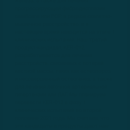
железа, а также для лечения
прогрессирующей фибродисплазии
ossificans или FOP, a редкое скелетно-
мышечное расстройство, и в
настоящее время находится на этапе 1
клинических испытаний. Наш третий
продукт-кандидат, KER-012,
разрабатывается для лечения
расстройств, связанных с потерей
костной массы, таких как остеопороз
и несовершенный остеогенез, а также
для лечения легочной артериальной
гипертензии или ЛАГ. Мы планируем
перевести KER-012 в фазу 1
клинических испытаний во второй
половине 2021 года. Мы считаем, что
эти кандидаты в продукты дают нам