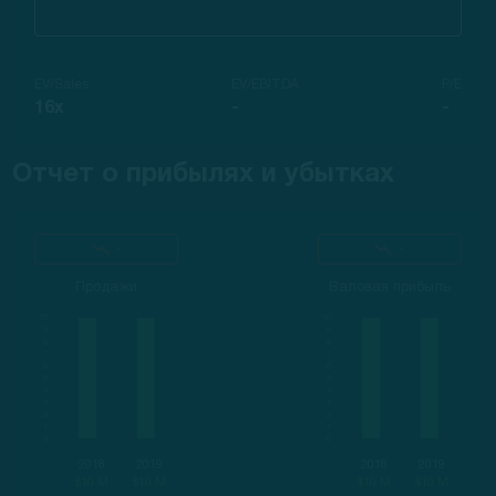
EV/Sales
EV/EBITDA
P/E
16x
-
-
Отчет о прибылях и убытках
-
-
Продажи
Валовая прибыль
2018
2019
2018
2019
$10 M
$10 M
$10 M
$10 M