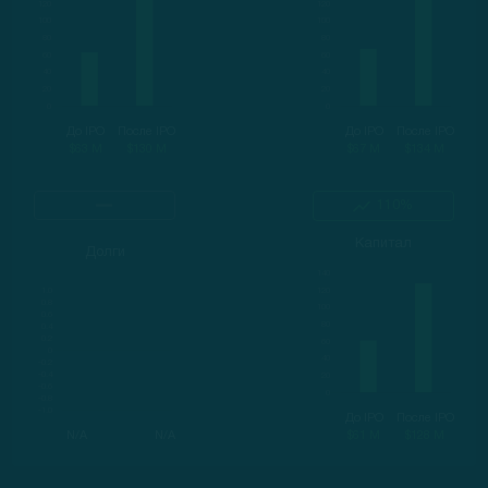
До IPO
После IPO
До IPO
После IPO
$63 M
$130 M
$67 M
$134 M
110%
Капитал
Долги
До IPO
После IPO
N/A
N/A
$61 M
$128 M