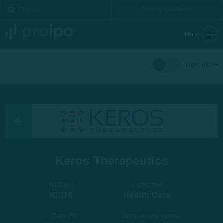
Войти в кабинет
Меню
Light Mode
Keros Therapeutics
NASDAQ
Индустрия
KROS
Health Care
Дата IPO
Дата начала торгов