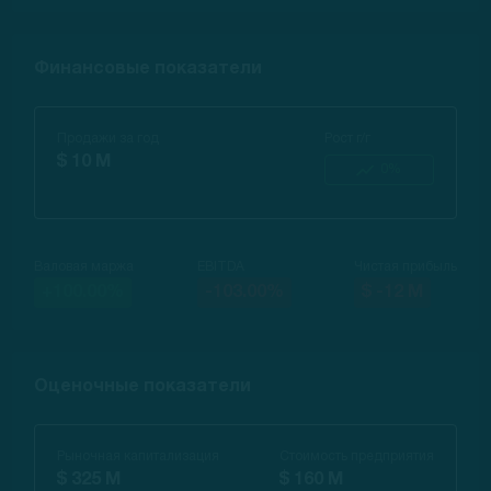
Финансовые показатели
Продажи за год
Рост г/г
$ 10 M
0%
Валовая маржа
EBITDA
Чистая прибыль
+100.00%
-103.00%
$ -12 M
Оценочные показатели
Рыночная капитализация
Стоимость предприятия
$ 325 M
$ 160 M