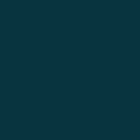
анемию и тромбоцитопению, у
пациентов с миелодиспластическими
синдромами или МДС и у пациентов с
миелофиброзом. Мы наблюдали
положительные результаты в первой
фазе клинического испытания KER-050
в Фазе 1, и мы планируем начать два
клинических испытания Фазы 2, одно у
пациентов с МДС и одно у пациентов с
миелофиброзом. Наш ведущий
кандидат на получение
низкомолекулярного продукта, KER-
047, разрабатывается для лечения
анемии, вызванной повышенным
уровнем гепсидина, ключевого
регулятора абсорбции и рециркуляции