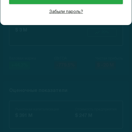
Финансовые показатели
Забыли пароль?
Продажи за год
Рост г/г
$ 3 M
20%
Валовая маржа
EBITDA
Чистая прибыль
+44.3%
-779.5%
$ -20 M
Оценочные показатели
Рыночная капитализация
Стоимость предприятия
$ 391 M
$ 247 M