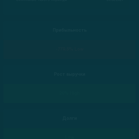
Окончание тихого периода
24.08.2021
Прибыльность
-779.5% Low
Рост выручки
20% High
Долги
Low