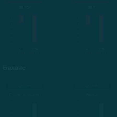
EBITDA
EBIT
2019
2020
2019
2020
$-5 M
$-17 M
$-6 M
$-17 M
Баланс
170%
164%
Денежные средства
Активы