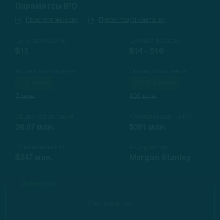
Параметры IPO
Проспект эмиссии
Презентация компании
Цена размещения
Ценовой диапазон
$15
$14 - $16
Акции к размещению
Объем размещения
7.5 млн.
$112.5 млн.
7 млн.
105 млн.
Общее кол-во акций
Капитализация на IPO
26.07 млн.
$391 млн.
EV на момент IPO
Андеррайтер
$247 млн.
Morgan Stanley
Заметки
Нет заметок