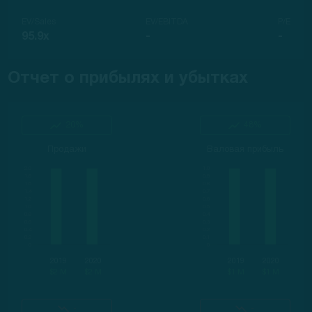
EV/Sales
EV/EBITDA
P/E
95.9x
-
-
Отчет о прибылях и убытках
20%
48%
Продажи
Валовая прибыль
2019
2020
2019
2020
$2 M
$2 M
$1 M
$1 M
-
-