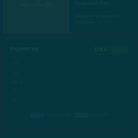
Платный блок
по тарифу IPO
Сентимент на рынке IPO
Positive
Индикатив
$19.5
+30%