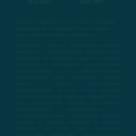
29.07.2021
30.07.2021
Доклиническая биотехнологическая компания,
нацеленная на сигнальные пути для лечения
рака и неврологических заболеваний.
Immuneering является биофармацевтической
компанией с развивающимся производством,
нацеленной на улучшение результатов лечения
пациентов с различными изнурительными
онкологическими и неврологическими
заболеваниями путем применения глубоких
знаний в области трансляционной
биоинформатики на всех этапах процесса
разработки лекарств. Компания обладает более
чем десятилетним опытом в области
трансляционной биоинформатики и
генерирования знаний о механизмах действия
лекарств и реакции пациентов на лечение.
Опираясь на этот опыт, Immuneering
разработали платформу, диагностирующую