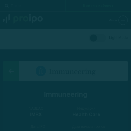
Войти в кабинет
Меню
Light Mode
Immuneering
NASDAQ
Индустрия
IMRX
Health Care
Дата IPO
Дата начала торгов