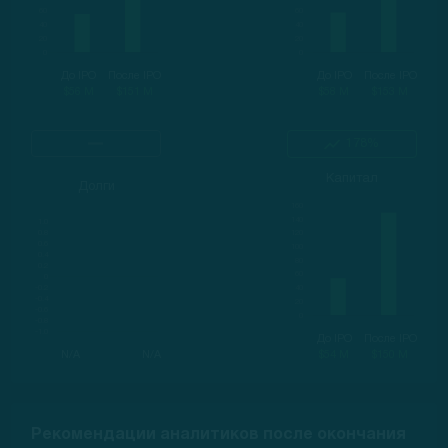
До IPO
После IPO
До IPO
После IPO
$56 M
$151 M
$58 M
$153 M
178%
Капитал
Долги
До IPO
После IPO
N/A
N/A
$54 M
$150 M
Рекомендации аналитиков после окончания