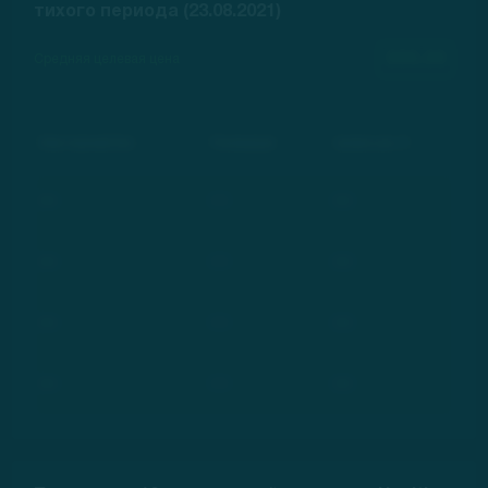
тихого периода (23.08.2021)
000.00
Средняя целевая цена
Инвестиционный банк
Рекомендация
Целевая цена, $
***
***
***
***
***
***
***
***
***
***
***
***