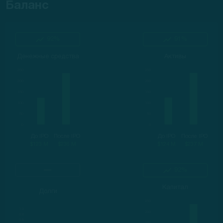
Баланс
92%
91%
Денежные средства
Активы
До IPO
После IPO
До IPO
После IPO
$123 M
$236 M
$124 M
$237 M
92%
Капитал
Долги