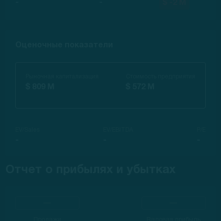
-
-
$ -2 M
Оценочные показатели
Рыночная капитализация
Стоимость предприятия
$ 809 M
$ 572 M
EV/Sales
EV/EBITDA
P/E
-
-
-
Отчет о прибылях и убытках
Продажи
Валовая прибыль