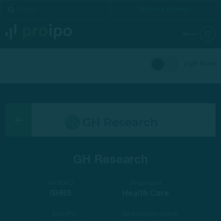
Войти в кабинет
Меню
Light Mode
GH Research
NASDAQ
Индустрия
GHRS
Health Care
Дата IPO
Дата начала торгов