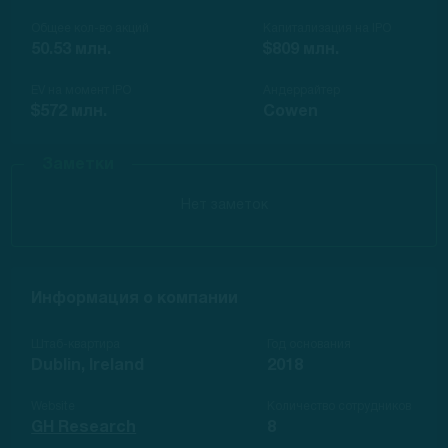
Общее кол-во акций
Капитализация на IPO
50.53 млн.
$809 млн.
EV на момент IPO
Андеррайтер
$572 млн.
Cowen
Заметки
Нет заметок
Информация о компании
Штаб-квартира
Год основания
Dublin, Ireland
2018
Website
Количество сотрудников
GH Research
8