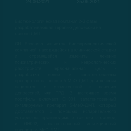
24.06.2021
25.06.2021
Биотехнологическая компания 2-й фазы,
разрабатывающая терапию депрессии на
основе ДМТ.
GH Research является биофармацевтической
компанией, находящейся на клинической стадии
и стремящейся изменить лечение
психиатрических и неврологических
расстройств. Первоначальная цель -
разработка новых и запатентованных
препаратов на основе 5-МеО-ДМТ для лечения
пациентов с резистентной к лечению
депрессией, или ТРД. В настоящее время
портфель включает GH001, запатентованный
ингалируемый препарат 5-МеО-ДМТ, который
доставляется с помощью испарительного
устройства, производимого третьей стороной,
и GH002, запатентованный инъекционный
препарат 5-МеО-ДМТ.