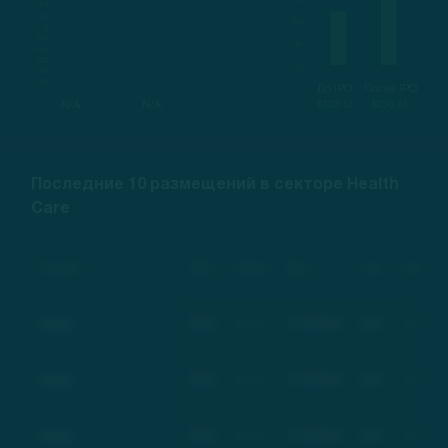
До IPO
После IPO
N/A
N/A
$123 M
$236 M
Последние 10 размещений в секторе Health
Care
Компания
Тикер
Рейтинг
Дата
Цена
Изменение
Basic
BSC
Basic
17.03.2021
$21
+100%
Basic
BSC
Basic
17.03.2021
$21
+100%
Basic
BSC
Basic
17.03.2021
$21
+100%