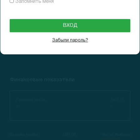
Запомнить меня
27.09.2021
$20.15
Доходность (3M)
+25.9%
Забыли пароль?
22.12.2021
$24.64
Доходность (6M)
+54%
Финансовые показатели
Продажи за год
Рост г/г
-
-
Валовая маржа
EBITDA
Чистая прибыль