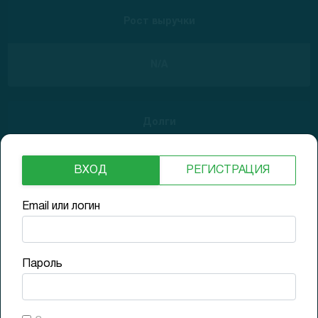
Рост выручки
N/A
Долги
Low
ВХОД
РЕГИСТРАЦИЯ
Email или логин
25.06.2021
$22
GAP (1D)
+37.5%
Пароль
25.06.2021
$19.25
Доходность (1D)
+20.3%