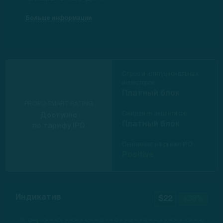
Больше информации
Спрос институциональных
инвесторов
Платный блок
PROIPO SMART RATING
Ожидание аналитиков
Доступно
Платный блок
по тарифу IPO
Сентимент на рынке IPO
Positive
Индикатив
$22
+38%