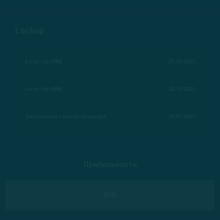
Lockup
Lock-Up (3M)
27.09.2021
Lock-Up (6M)
22.12.2021
Окончание тихого периода
20.07.2021
Прибыльность
N/A