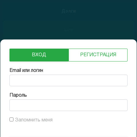
Долги
Low
ВХОД
РЕГИСТРАЦИЯ
29.10.2021
$26.5
GAP (1D)
+32.5%
Email или логин
29.10.2021
$23.66
Доходность (1D)
+18.3%
Пароль
31.01.2022
$11.07
Доходность (3M)
-44.7%
Запомнить меня
27.04.2022
$6.25