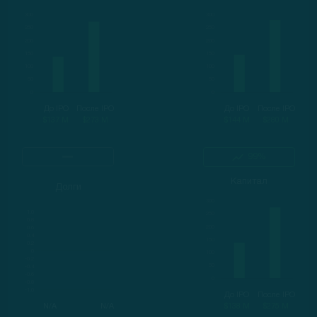
До IPO
После IPO
До IPO
После IPO
$137 M
$273 M
$144 M
$280 M
99%
Капитал
Долги
До IPO
После IPO
N/A
N/A
$138 M
$275 M