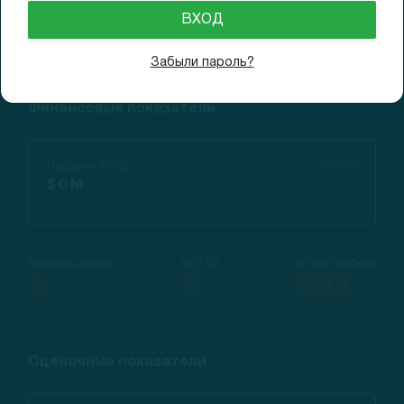
Доходность (6M)
-68.8%
Забыли пароль?
Финансовые показатели
Продажи за год
Рост г/г
-
$ 0 M
Валовая маржа
EBITDA
Чистая прибыль
-
-
$ -34 M
Оценочные показатели