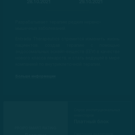
28.10.2021
29.10.2021
Разрабатывает терапию редких нервно-
мышечных заболеваний.
Entrada Therapeutics стремится изменить жизнь
пациентов, создав терапию с помощью
эндосомальных эскейп-веществ (EEV) в качестве
нового класса лекарств, и стать ведущей в мире
компанией по внутриклеточной терапии.
Больше информации
Спрос институциональных
инвесторов
Платный блок
PROIPO SMART RATING
Ожидание аналитиков