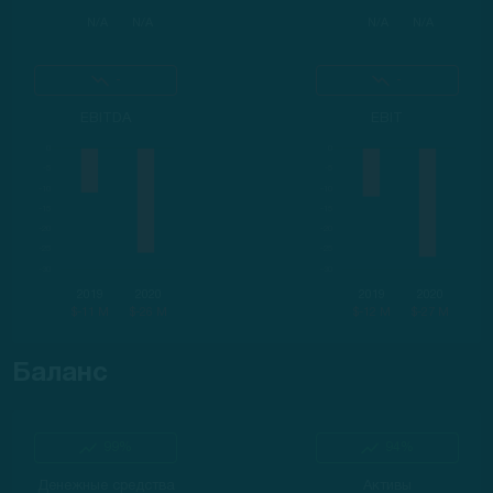
N/A
N/A
N/A
N/A
-
-
EBITDA
EBIT
2019
2020
2019
2020
$-11 M
$-26 M
$-12 M
$-27 M
Баланс
99%
94%
Денежные средства
Активы