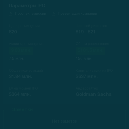
Параметры IPO
Проспект эмиссии
Презентация компании
Цена размещения
Ценовой диапазон
$20
$19 - $21
Акции к размещению
Объем размещения
9.08 млн.
$181.5 млн.
7.5 млн.
150 млн.
Общее кол-во акций
Капитализация на IPO
31.84 млн.
$637 млн.
EV на момент IPO
Андеррайтер
$364 млн.
Goldman Sachs
Заметки
Нет заметок