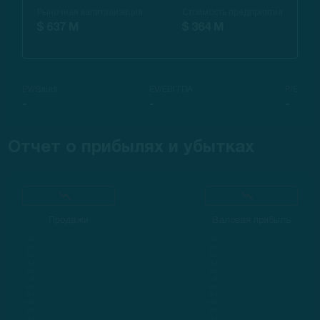
Рыночная капитализация
Стоимость предприятия
$ 637 M
$ 364 M
EV/Sales
EV/EBITDA
P/E
-
-
-
Отчет о прибылях и убытках
-
-
Продажи
Валовая прибыль