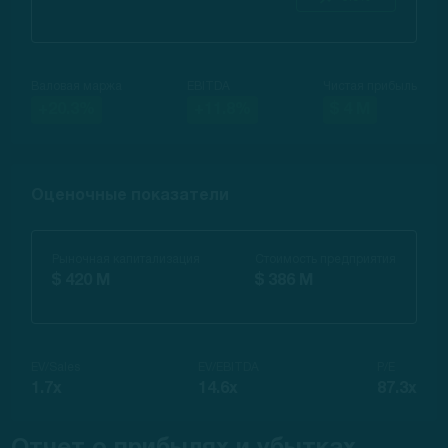
Валовая маржа
EBITDA
Чистая прибыль
+20.3%
+11.8%
$ 4 M
Оценочные показатели
Рыночная капитализация
Стоимость предприятия
$ 420 M
$ 386 M
EV/Sales
EV/EBITDA
P/E
1.7x
14.6x
87.3x