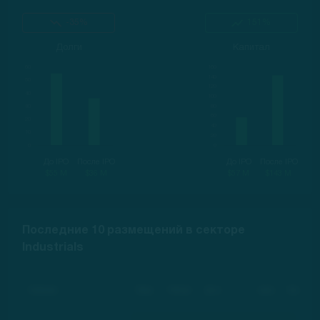
-35%
151%
Долги
Капитал
До IPO
После IPO
До IPO
После IPO
$55 M
$36 M
$57 M
$143 M
Последние 10 размещений в секторе
Industrials
Компания
Тикер
Рейтинг
Дата
Цена
Изменение