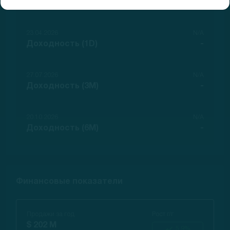
GAP (1D)
-
23.04.2026
N/A
Доходность (1D)
-
27.07.2026
N/A
Доходность (3M)
-
20.10.2026
N/A
Доходность (6M)
-
Финансовые показатели
Продажи за год
Рост г/г
$ 202 M
5.9%