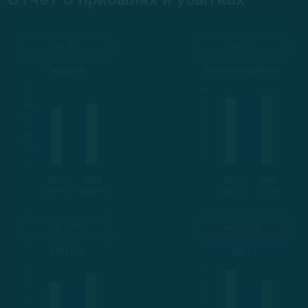
Отчет о прибылях и убытках
6%
2%
Продажи
Валовая прибыль
2024
2025
2024
2025
$190 M
$202 M
$40 M
$41 M
12%
-15%
EBITDA
EBIT