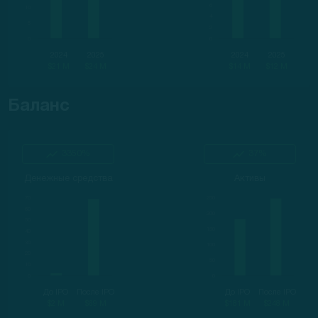
2024
2025
2024
2025
$21 M
$24 M
$14 M
$12 M
Баланс
3350%
37%
Денежные средства
Активы
До IPO
После IPO
До IPO
После IPO
$2 M
$69 M
$181 M
$248 M