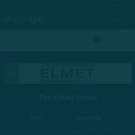
Войти в кабинет
Меню
Light Mode
The Elmet Group
Nasdaq
Индустрия
ELMT
Industrials
Дата IPO
Дата начала торгов