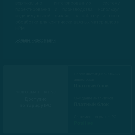
вертикально интегрированную систему
проектирования и производства, используя
индивидуальный дизайн, разработку и опыт
обработки для критически важных материалов и
HPM.
Больше информации
Спрос институциональных
инвесторов
Платный блок
PROIPO SMART RATING
Ожидание аналитиков
Доступно
Платный блок
по тарифу IPO
Сентимент на рынке IPO
Positive