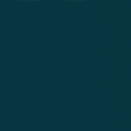
удобство 
08.12.2020
09.12.2020
меняющих
делает эт
DoorDash 
предлагае
позволяю
критическ
привлечен
аналитика
обработк
клиентов.
увеличен
образом 
капиталь
продавцо
позволяе
присутств