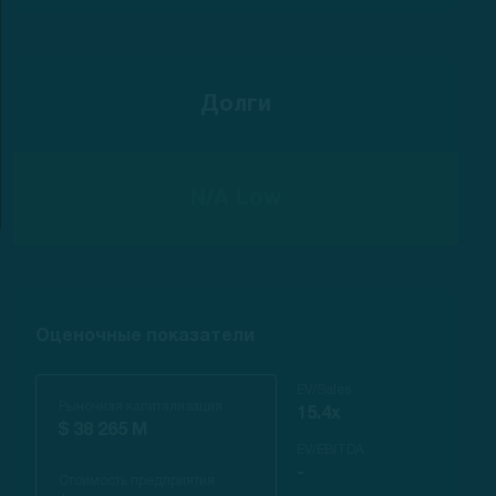
Долги
N/A Low
Оценочные показатели
EV/Sales
Рыночная капитализация
15.4x
$ 38 265 M
EV/EBITDA
-
Стоимость предприятия