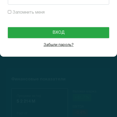
Запомнить меня
Рост выручки
Забыли пароль?
204% High
Финансовые показатели
Валовая маржа
Продажи за год
+51.7%
$ 2 214 M
EBITDA
-0.4%
Рост г/г