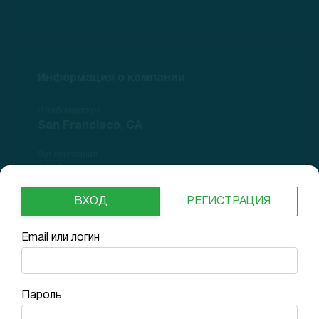
Информация о компании
Штаб-квартира
San Francisco, CA
Год основания
2013
Website
ВХОД
РЕГИСТРАЦИЯ
DoorDash
Email или логин
Количество сотрудников
3279
Пароль