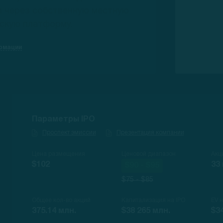
и через собственную местную
скую платформу.
рмации
Параметры IPO
Проспект эмиссии
Презентация компании
Цена размещения
Ценовой диапазон
Акц
$102
33
$90 - $95
$75 - $85
Общее кол-во акций
Капитализация на IPO
EV 
375.14 млн.
$38 265 млн.
$3