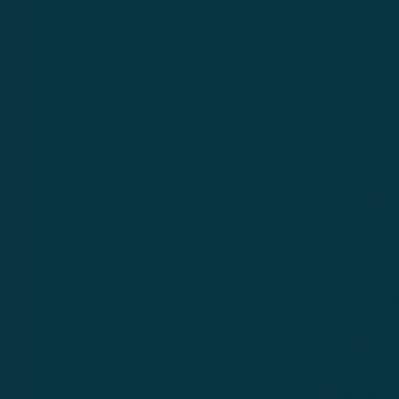
сферу сво
помогает
спрос на 
миллиона
могут удо
помощью 
логистиче
путем лич
потребите
площадку
могут ини
акции в ц
привлечен
сегодня D
000 прода
потребите
ов (водит