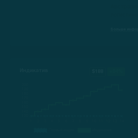
Австрали
логистиче
Больше инфо
Индикатив
$188
+84%