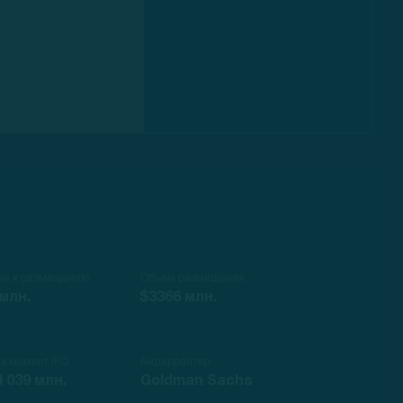
ии к размещению
Объем размещения
 млн.
$3366 млн.
на момент IPO
Андеррайтер
4 039 млн.
Goldman Sachs