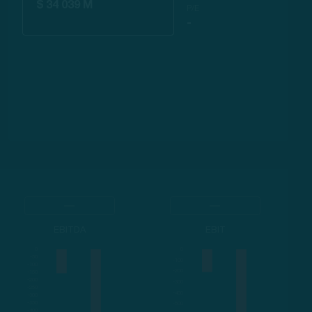
$ 34 039 M
P/E
-
EBITDA
EBIT