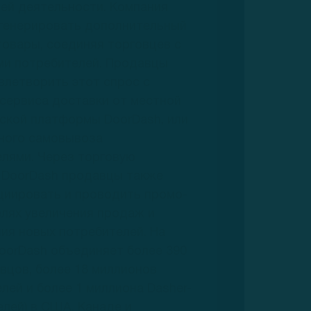
ей деятельности. Компания
 генерировать дополнительный
товары, соединяя торговцев с
ми потребителей. Продавцы
влетворить этот спрос с
сервиса доставки от местной
ской платформы DoorDash, или
ного самовывоза
лями. Через торговую
 DoorDash продавцы также
циировать и проводить промо-
елях увеличения продаж и
ия новых потребителей. На
oorDash объединяет более 390
вцов, более 18 миллионов
лей и более 1 миллиона Dasher-
елей) в США, Канаде и