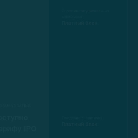
Спрос институциональных
инвесторов
Платный блок
O SMART RATING
оступно
Ожидание аналитиков
Платный блок
арифу IPO