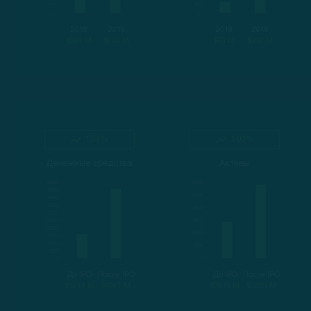
2018
2019
2018
2019
$291 M
$885 M
$63 M
$362 M
184%
103%
Денежные средства
Активы
До IPO
После IPO
До IPO
После IPO
$1611 M
$4581 M
$2874 M
$5833 M