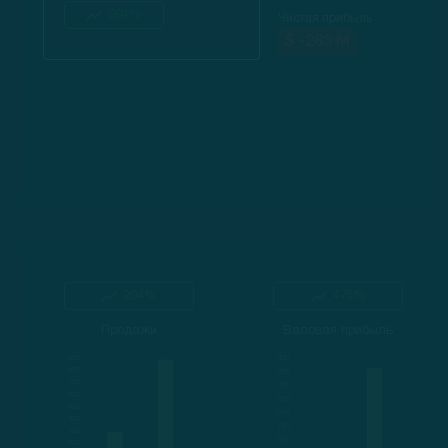
204%
Чистая прибыль
$ -283 M
204%
475%
Продажи
Валовая прибыль