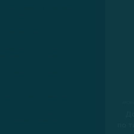
экономики и быстро
ся ожиданий потребителей. И
о в первую очередь через
Marketplace, который
т широкий спектр услуг,
щих продавцам решать
и важные задачи, такие как
ие клиентов, доставка,
 и анализ, мерчендайзинг,
а платежей и поддержка
 DoorDash способствует
ию объемов продаж и таким
оправдать уже вложенные
PROIP
ные фиксированные затраты
в. Торговая площадка
Д
т продавцам реализовать
по т
ие в Интернете и расширить