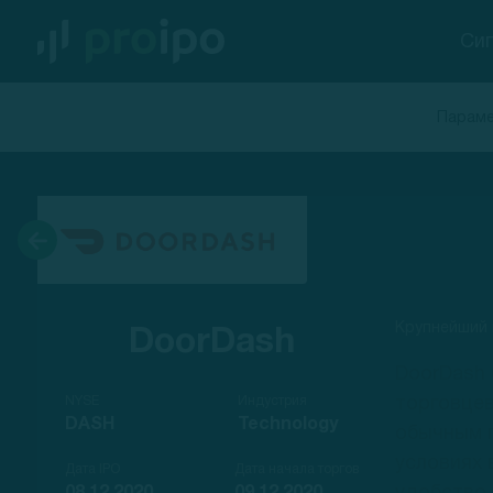
Си
Параме
Крупнейший 
DoorDash
DoorDash 
NYSE
Индустрия
торговцев
DASH
Technology
обычным 
условиях 
Дата IPO
Дата начала торгов