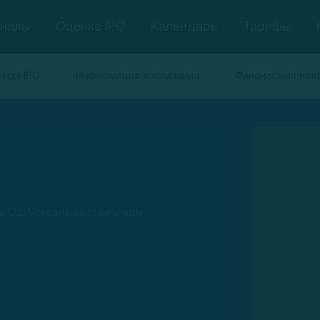
гналы
Оценка IPO
Календарь
Тарифы
тры IPO
Информация о компании
Финансовые пок
в США сервис доставки еды.
была основана с фокусом на
. Компания даёт возможность
предприятиям процветать в
все более ориентированной на