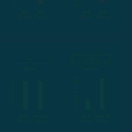
2018
2019
2018
2019
$-158 M
$-475 M
$-210 M
$-616 M
207%
Долги
Капитал
До IPO
После IPO
До IPO
После IPO
$355 M
$355 M
$1433 M
$4395 M