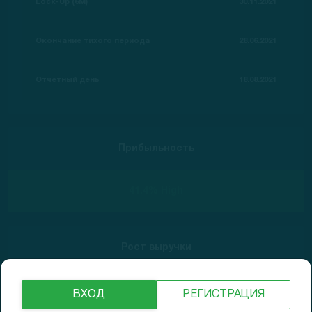
Lock-Up (6M)
30.11.2021
Окончание тихого периода
28.06.2021
Отчетный день
18.08.2021
Прибыльность
41.4% High
Рост выручки
88% High
ВХОД
РЕГИСТРАЦИЯ