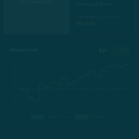
по тарифу IPO
Платный блок
Сентимент на рынке IPO
Neutral
Индикатив
$31
+48%