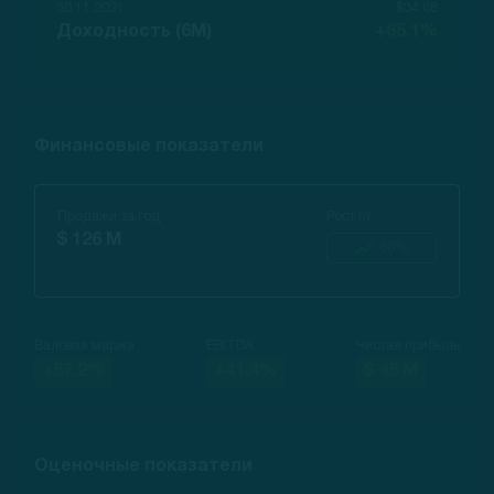
30.11.2021
$34.68
Доходность (6M)
+65.1%
Финансовые показатели
Продажи за год
Рост г/г
$ 126 M
88%
Валовая маржа
EBITDA
Чистая прибыль
+57.2%
+41.4%
$ 45 M
Оценочные показатели