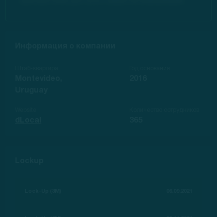
приобретения доступа к закрытой информации.
Информация о компании
Штаб-квартира
Год основания
Montevideo,
2016
Uruguay
Website
Количество сотрудников
dLocal
365
Lockup
Lock-Up (3M)
06.09.2021