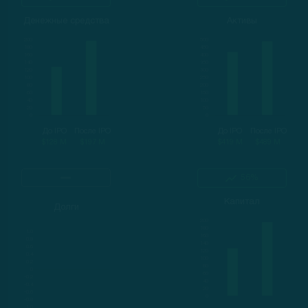
Денежные средства
Активы
До IPO
После IPO
До IPO
После IPO
$128 M
$197 M
$419 M
$489 M
56%
Капитал
Долги