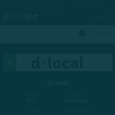
Войти в кабинет
Меню
Light Mode
dLocal
NASDAQ
Индустрия
DLO
Technology
Дата IPO
Дата начала торгов