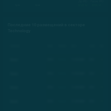
До IPO
После IPO
N/A
N/A
$126 M
$196 M
Последние 10 размещений в секторе
Technology
Компания
Тикер
Рейтинг
Дата
Цена
Изменение
Basic
BSC
Basic
17.03.2021
$21
+100%
Basic
BSC
Basic
17.03.2021
$21
+100%
Basic
BSC
Basic
17.03.2021
$21
+100%
Basic
BSC
Basic
17.03.2021
$21
+100%