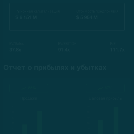
Рыночная капитализация
Стоимость предприятия
$ 6 151 M
$ 5 954 M
EV/Sales
EV/EBITDA
P/E
37.8x
91.4x
111.7x
Отчет о прибылях и убытках
88%
67%
Продажи
Валовая прибыль