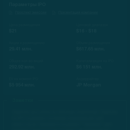
Параметры IPO
Проспект эмиссии
Презентация компании
Цена размещения
Ценовой диапазон
$21
$16 - $18
Акции к размещению
Объем размещения
29.41 млн.
$617.65 млн.
Общее кол-во акций
Капитализация на IPO
292.92 млн.
$6 151 млн.
EV на момент IPO
Андеррайтер
$5 954 млн.
JP Morgan
Заметки
Заметки доступны по платным подпискам. Заметки
по IPO содержат полезную информацию для
инвесторов. Перейдите в раздел "Тарифов" для