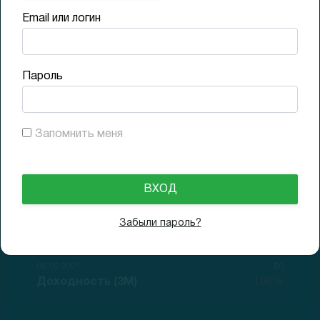
Email или логин
Долги
Пароль
0x Low
Запомнить меня
03.06.2021
$31
GAP (1D)
+47.6%
03.06.2021
$32.39
Забыли пароль?
Доходность (1D)
+54.2%
06.09.2021
$0
Доходность (3M)
-100%