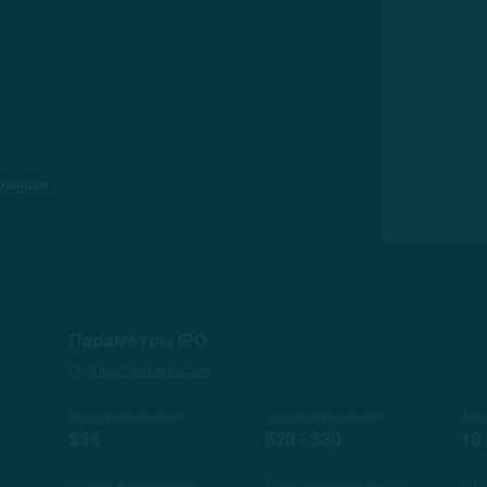
ванных технологий: нашего
звертываемого
уального легковесного агента и
зы данных динамического графа
 облака, называемой угрозой.
рмации
Параметры IPO
Проспект эмиссии
Цена размещения
Ценовой диапазон
Акц
$34
$28 - $30
18
Общее кол-во акций
Капитализация на IPO
EV 