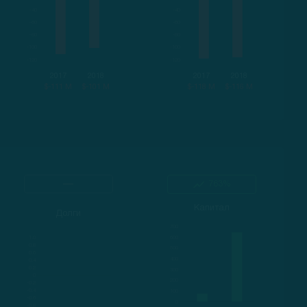
2017
2018
2017
2018
$-111 M
$-101 M
$-118 M
$-116 M
763%
Капитал
Долги