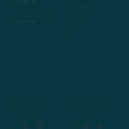
$ 7 681 M
EV/EBITDA
-
Стоимость предприятия
$ 6 917 M
P/E
-
-
-
EBITDA
EBIT