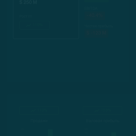
$ 250 M
EBITDA
-40.4%
Рост г/г
110%
Чистая прибыль
$ -123 M
110%
153%
Продажи
Валовая прибыль