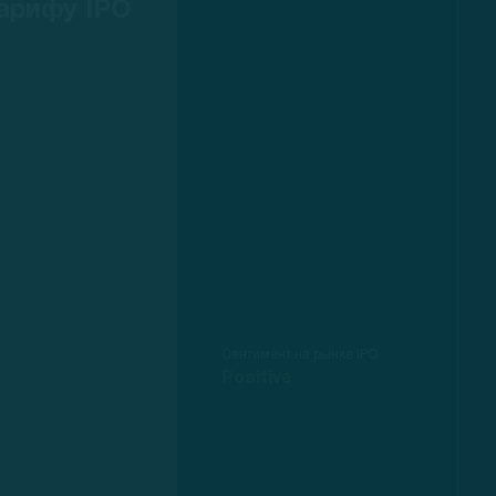
арифу IPO
Сентимент на рынке IPO
Positive