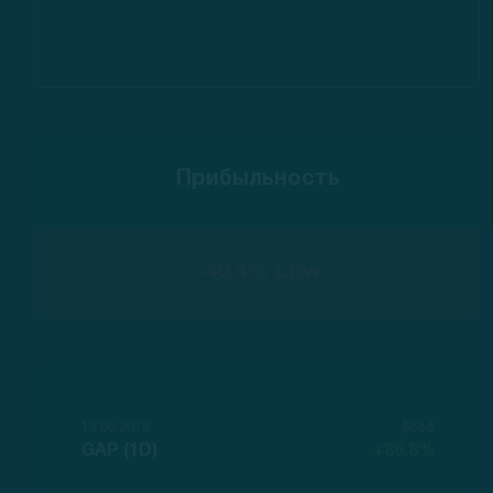
Прибыльность
-40.4% Low
12.06.2019
$63.5
GAP (1D)
+86.8%