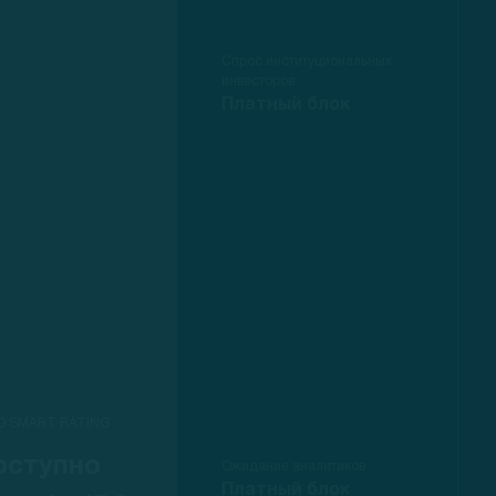
Спрос институциональных
инвесторов
Платный блок
O SMART RATING
оступно
Ожидание аналитиков
Платный блок