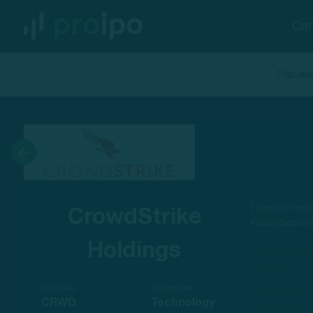
Си
Параме
Предоставля
CrowdStrike
кибербезоп
Holdings
Мы основа
чтобы зан
NASDAQ
Индустрия
безопасно
CRWD
Technology
основали 