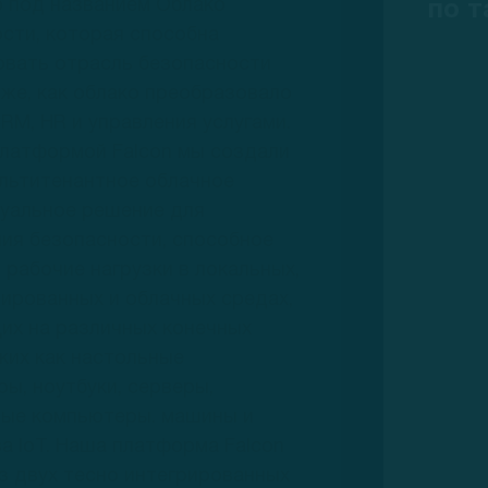
 под названием Облако
по т
сти, которая способна
овать отрасль безопасности
 же, как облако преобразовало
RM, HR и управления услугами.
латформой Falcon мы создали
льтитенантное облачное
туальное решение для
ия безопасности, способное
рабочие нагрузки в локальных,
ированных и облачных средах,
их на различных конечных
аких как настольные
ы, ноутбуки, серверы,
ные компьютеры. машины и
а IoT. Наша платформа Falcon
з двух тесно интегрированных