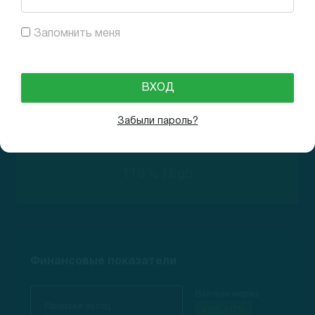
1455
Запомнить меня
Рост выручки
Забыли пароль?
110% High
Финансовые показатели
Валовая маржа
Продажи за год
+65.10%