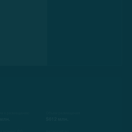
ии к размещению
Объем размещения
 млн.
$612 млн.
на момент IPO
Андеррайтер