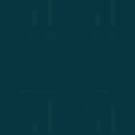
2017
2018
2017
2018
$119 M
$250 M
$64 M
$163 M
298%
132%
Денежные средства
Активы