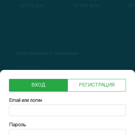
225.92 млн.
$7 681 млн.
$6 
Информация о компании
Штаб-квартира
Sunnyvale, CA
ВХОД
РЕГИСТРАЦИЯ
Год основания
2011
Email или логин
Website
CrowdStrike
Holdings
Пароль
Количество сотрудников