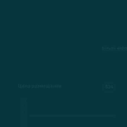
запатенто
легко ра
интеллект
нашей ба
на основе
Больше инфо
Цена размещения
$34