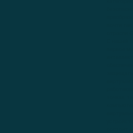
категорию
безопасно
преобраз
почти так
отрасли C
С нашей п
первое му
интеллек
обеспечен
защищать 
виртуализ
работающ
точках, т
компьютер
виртуаль
устройств
состоит и