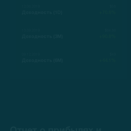
12.06.2019
$58
Доходность (1D)
+70.6%
13.09.2019
$64.86
Доходность (3M)
+90.8%
09.12.2019
$49
Доходность (6M)
+44.1%
Отчет о прибылях и