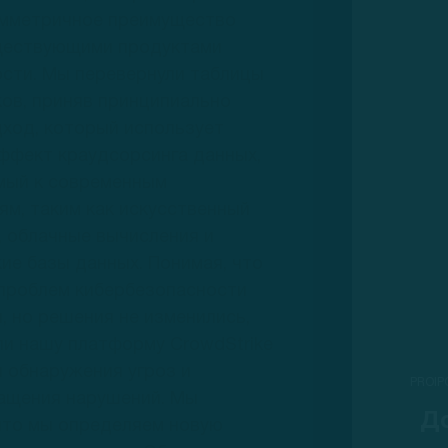
имметричное преимущество
ществующими продуктами
сти. Мы перевернули таблицы
ов, приняв принципиально
ход, который использует
ффект краудсорсинга данных,
мый к современным
ям, таким как искусственный
, облачные вычисления и
ие базы данных. Понимая, что
 проблем кибербезопасности
, но решения не изменились,
и нашу платформу CrowdStrike
я обнаружения угроз и
PROIP
ащения нарушений. Мы
Д
что мы определяем новую