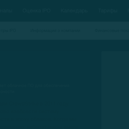
гналы
Оценка IPO
Календарь
Тарифы
тры IPO
Информация о компании
Финансовые пок
ет облачное ПО для обеспечения
асности
ли CrowdStrike в 2011 году,
ово изобрести систему
сти в эпоху облаков. Когда мы
компанию, кибератакеры имели