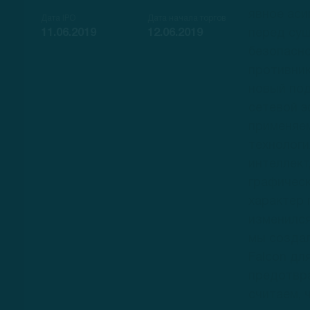
явное ас
Дата IPO
Дата начала торгов
перед су
11.06.2019
12.06.2019
безопасно
противник
новый под
сетевой э
применяе
технологи
интеллект
графическ
характер
изменился
мы создал
Falcon дл
предотвр
считаем, 