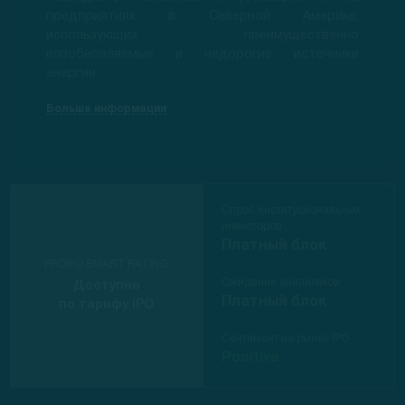
предприятиях в Северной Америке,
использующих преимущественно
возобновляемые и недорогие источники
энергии.
Больше информации
Спрос институциональных
инвесторов
Платный блок
PROIPO SMART RATING
Ожидание аналитиков
Доступно
Платный блок
по тарифу IPO
Сентимент на рынке IPO
Positive