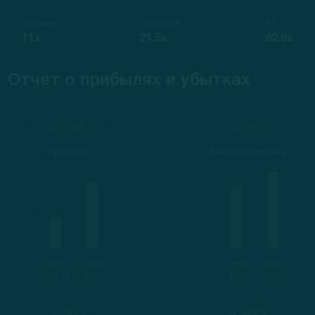
EV/Sales
EV/EBITDA
P/E
11x
21.5x
62.8x
Отчет о прибылях и убытках
120%
44%
Продажи
Валовая прибыль
2019
2020
2019
2020
$12 M
$26 M
$4 M
$5 M
450%
292%