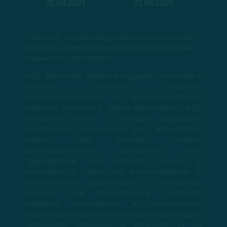
22.09.2021
23.09.2021
Компания, специализирующаяся на технологии
блокчейн и занимающаяся крупномасштабным
майнингом криптовалют.
Argo Blockchain является ведущей компанией в
области технологии блокчейн,
специализирующейся на крупномасштабном
майнинге биткоина и других криптовалют. Argo
Blockchain майнит с помощью специально
построенных компьютеров (или "майнинговых
машин") для решения сложных
криптографических алгоритмов (или
"верификации" или "решения" блоков) в
блокчейне в обмен на вознаграждения и
комиссионные, выраженные в собственных
токенах этой блокчейн-сети. Стратегия
майнинга заключается в экономически
эффективном приобретении майнинговых машин
последнего поколения и установке их на