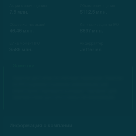
Акции к размещению
Объем размещения
7.5 млн.
$112.5 млн.
Общее кол-во акций
Капитализация на IPO
46.46 млн.
$697 млн.
EV на момент IPO
Андеррайтер
$586 млн.
Jefferies
Заметки
Заметки доступны по платным подпискам. Заметки
по IPO содержат полезную информацию для
инвесторов. Перейдите в раздел "Тарифов" для
приобретения доступа к закрытой информации.
Информация о компании