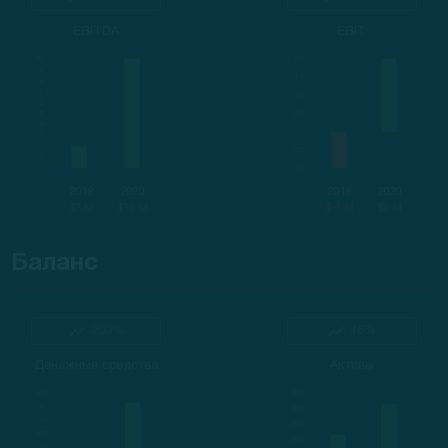
EBITDA
EBIT
2019
2020
2019
2020
$2 M
$10 M
$-1 M
$2 M
Баланс
209%
46%
Денежные средства
Активы