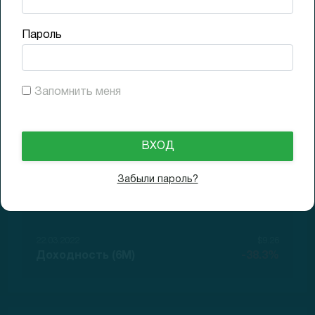
Пароль
23.09.2021
$15.01
GAP (1D)
+0.1%
Запомнить меня
23.09.2021
$17.35
Доходность (1D)
+15.7%
Забыли пароль?
27.12.2021
$14.73
Доходность (3M)
-1.8%
22.03.2022
$9.26
Доходность (6M)
-38.3%