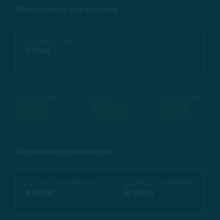
Финансовые показатели
Продажи за год
Рост г/г
$ 53 M
120%
Валовая маржа
EBITDA
Чистая прибыль
+44.4%
+51.2%
$ 11 M
Оценочные показатели
Рыночная капитализация
Стоимость предприятия
$ 697 M
$ 586 M