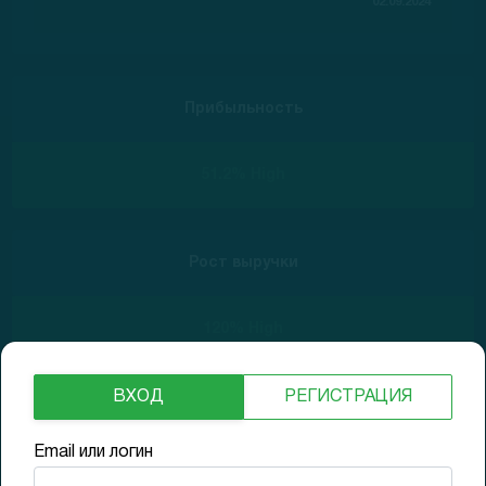
02.09.2024
Прибыльность
51.2% High
Рост выручки
120% High
ВХОД
РЕГИСТРАЦИЯ
Долги
Email или логин
0x Low