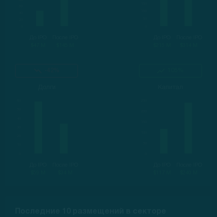
До IPO
После IPO
До IPO
После IPO
$47 M
$145 M
$215 M
$314 M
-42%
105%
Долги
Капитал
До IPO
После IPO
До IPO
После IPO
$59 M
$34 M
$117 M
$240 M
Последние 10 размещений в секторе