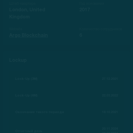
Штаб-квартира
Год основания
London, United
2017
Kingdom
Website
Количество сотрудников
Argo Blockchain
6
Lockup
Lock-Up (3M)
27.12.2021
Lock-Up (6M)
22.03.2022
Окончание тихого периода
18.10.2021
20.11.2024
Отчетный день