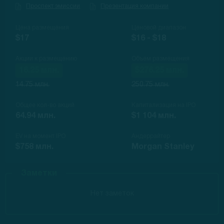
Проспект эмиссии
Презентация компании
Цена размещения
Ценовой диапазон
$17
$16 - $18
Акции к размещению
Объем размещения
16.25 млн.
$276.25 млн.
14.75 млн.
250.75 млн.
Общее кол-во акций
Капитализация на IPO
64.94 млн.
$1 104 млн.
EV на момент IPO
Андеррайтер
$758 млн.
Morgan Stanley
Заметки
Нет заметок