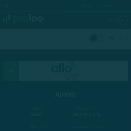
Войти в кабинет
Меню
Light Mode
AlloVir
NASDAQ
Индустрия
ALVR
Health Care
Дата IPO
Дата начала торгов