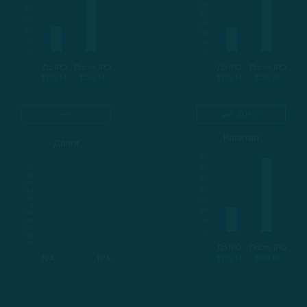
До IPO
После IPO
До IPO
После IPO
$116 M
$346 M
$129 M
$359 M
204%
Капитал
Долги
До IPO
После IPO
N/A
N/A
$113 M
$343 M