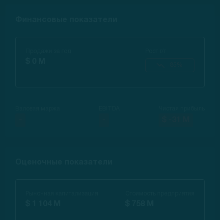
Финансовые показатели
Продажи за год
Рост г/г
$ 0 M
-85%
Валовая маржа
EBITDA
Чистая прибыль
-
-
$ -31 M
Оценочные показатели
Рыночная капитализация
Стоимость предприятия
$ 1 104 M
$ 758 M