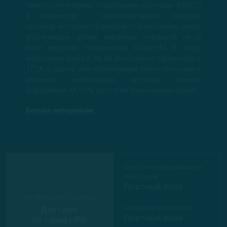
гемопоэтическими стволовыми клетками (HSCT)
и пациентов с трансплантацией твердых
органов, которые подвергаются высокому риску
угрожающих жизни вирусных инфекций из-за
пяти вирусов, пораженных Viralym-M. В ходе
испытания фазы 2, из 58 аллогенных пациентов с
ТГСК с одной или несколькими резистентными к
лечению инфекциями, которых лечили
Виралимом-М, 93% достигли клинических целей.
Больше информации
Спрос институциональных
инвесторов
Платный блок
PROIPO SMART RATING
Ожидание аналитиков
Доступно
Платный блок
по тарифу IPO