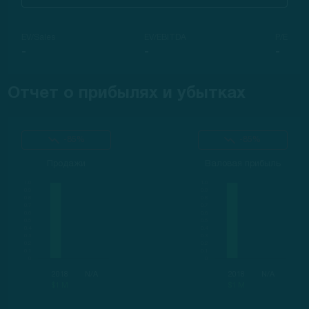
EV/Sales
EV/EBITDA
P/E
-
-
-
Отчет о прибылях и убытках
-85%
-85%
Продажи
Валовая прибыль
2018
N/A
2018
N/A
$1 M
$1 M