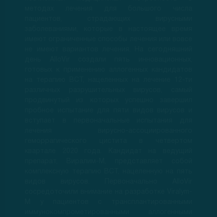
методах лечения для большого числа
пациентов, страдающих вирусными
заболеваниями, которые в настоящее время
имеют ограниченные способы лечения или вовсе
не имеют вариантов лечения. На сегодняшний
день AlloVir создали пять инновационных,
готовых к применению аллогенных кандидатов
на терапию ВСТ, нацеленных на лечение 12-ти
различных разрушительных вирусов, самый
продвинутый из которых успешно завершил
пробное испытание для пяти видов вирусов и
вступает в первоначальные испытания для
лечения вирусно-ассоциированного
геморрагического цистита в четвертом
квартале 2020 года. Кандидат на ведущий
препарат, Виралим-М, представляет собой
комплексную терапию ВСТ, нацеленную на пять
видов вирусов. Первоначально AlloVir
сосредоточили внимание на разработке Viralym-
M у пациентов с трансплантированными
иммунокомпрометированными аллогенными