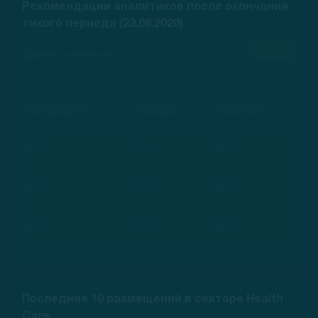
Рекомендации аналитиков после окончания
тихого периода (23.08.2020)
000.00
Средняя целевая цена
Инвестиционный банк
Рекомендация
Целевая цена, $
***
***
***
***
***
***
***
***
***
Последние 10 размещений в секторе Health
Care