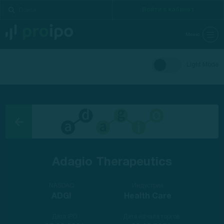
Войти в кабинет
Меню
Light Mode
Adagio Therapeutics
NASDAQ
Индустрия
ADGI
Health Care
Дата IPO
Дата начала торгов