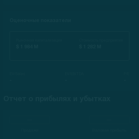
Оценочные показатели
Рыночная капитализация
Стоимость предприятия
$ 1 984 M
$ 1 282 M
EV/Sales
EV/EBITDA
P/E
-
-
-
Отчет о прибылях и убытках
Продажи
Валовая прибыль