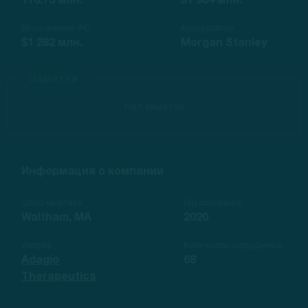
116.73 млн.
$1 984 млн.
EV на момент IPO
Андеррайтер
$1 282 млн.
Morgan Stanley
Заметки
Нет заметок
Информация о компании
Штаб-квартира
Год основания
Waltham, MA
2020
Website
Количество сотрудников
Adagio
68
Therapeutics