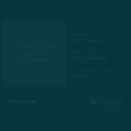
Спрос институциональных
инвесторов
Платный блок
PROIPO SMART RATING
Ожидание аналитиков
Доступно
Платный блок
по тарифу IPO
Сентимент на рынке IPO
Neutral
Индикатив
$22.1
+30%