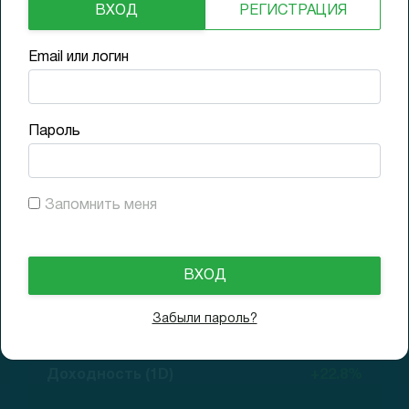
Рост выручки
ВХОД
РЕГИСТРАЦИЯ
Email или логин
N/A
Пароль
Долги
Low
Запомнить меня
06.08.2021
$21
GAP (1D)
+23.5%
Забыли пароль?
06.08.2021
$20.88
Доходность (1D)
+22.8%