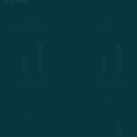
Баланс
65%
64%
Денежные средства
Активы
До IPO
После IPO
До IPO
После IPO
$427 M
$703 M
$430 M
$706 M
69%
Капитал
Долги