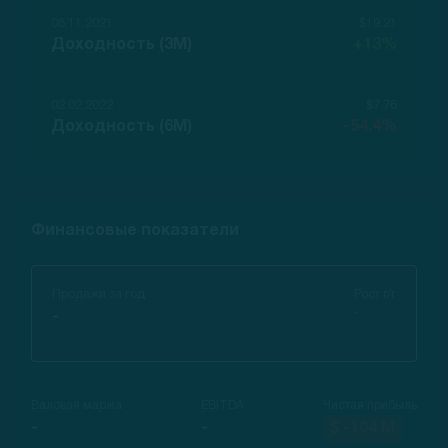
08.11.2021
$19.21
Доходность (3M)
+13%
02.02.2022
$7.76
Доходность (6M)
-54.4%
Финансовые показатели
Продажи за год
Рост г/г
-
-
Валовая маржа
EBITDA
Чистая прибыль
-
-
$ -104 M