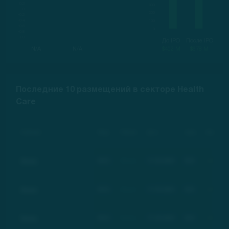
До IPO
После IPO
N/A
N/A
$402 M
$678 M
Последние 10 размещений в секторе Health
Care
Компания
Тикер
Рейтинг
Дата
Цена
Изменение
Basic
BSC
Basic
17.03.2021
$21
+100%
Basic
BSC
Basic
17.03.2021
$21
+100%
Basic
BSC
Basic
17.03.2021
$21
+100%