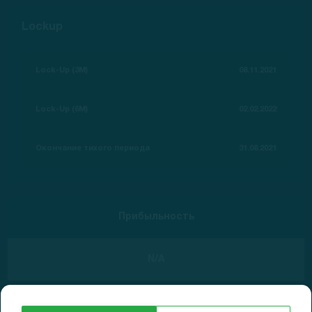
Lockup
Lock-Up (3M)
08.11.2021
Lock-Up (6M)
02.02.2022
Окончание тихого периода
31.08.2021
Прибыльность
N/A