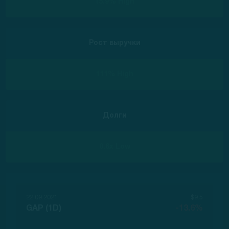
15.9% High
Рост выручки
111% High
Долги
0.6x Low
22.09.2021
$9.5
GAP (1D)
-13.6%