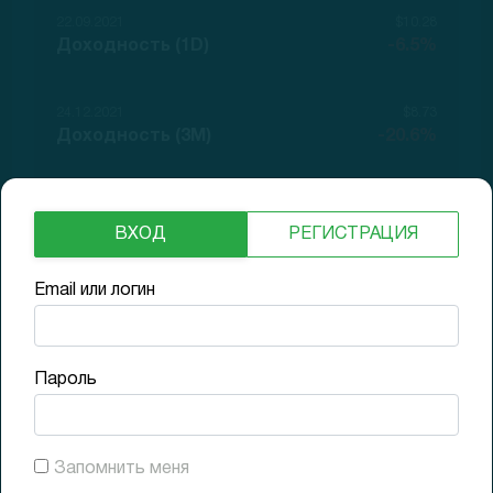
22.09.2021
$10.28
Доходность (1D)
-6.5%
24.12.2021
$8.73
Доходность (3M)
-20.6%
21.03.2022
$4.62
Доходность (6M)
-58%
ВХОД
РЕГИСТРАЦИЯ
Email или логин
Финансовые показатели
Пароль
Продажи за год
Рост г/г
$ 509 M
111%
Запомнить меня