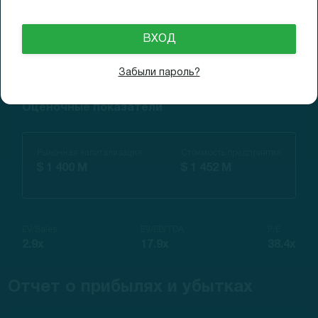
Валовая маржа
EBITDA
Чистая прибыль
+57.7%
+15.9%
$ 36 M
Забыли пароль?
Оценочные показатели
Рыночная капитализация
Стоимость предприятия
$ 1 400 M
$ 1 452 M
EV/Sales
EV/EBITDA
P/E
2.9x
17.9x
38.4x
Отчет о прибылях и убытках