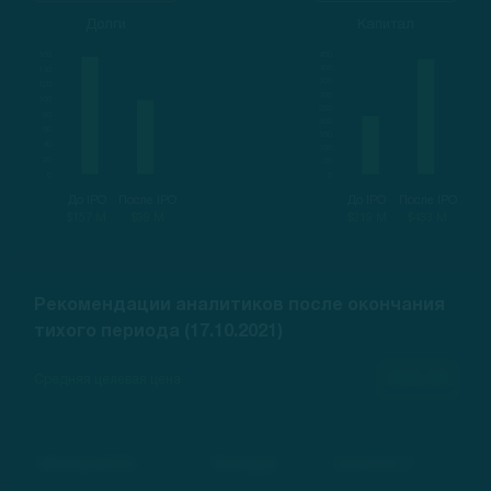
Долги
Капитал
До IPO
После IPO
До IPO
После IPO
$157 M
$99 M
$219 M
$433 M
Рекомендации аналитиков после окончания
тихого периода (17.10.2021)
000.00
Средняя целевая цена
Инвестиционный банк
Рекомендация
Целевая цена, $