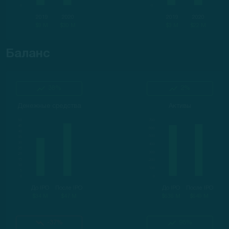
2019
2020
2019
2020
$9 M
$30 M
$3 M
$22 M
Баланс
38%
2%
Денежные средства
Активы
До IPO
После IPO
До IPO
После IPO
$34 M
$47 M
$636 M
$649 M
-37%
98%