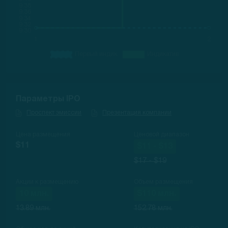
Параметры IPO
Проспект эмиссии
Презентация компании
Цена размещения
Ценовой диапазон
$11
$11 - $13
$17 - $19
Акции к размещению
Объем размещения
10 млн.
$110 млн.
13.89 млн.
152.78 млн.