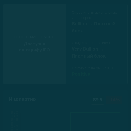
Спрос институциональных
инвесторов
Bullish →
Платный
блок
PROIPO SMART RATING
Ожидание аналитиков
Доступно
Very Bullish →
по тарифу IPO
Платный блок
Сентимент на рынке IPO
Positive
Индикатив
$9.5
-14%