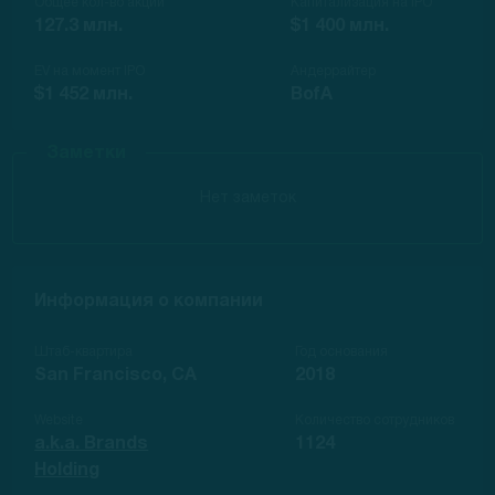
Общее кол-во акций
Капитализация на IPO
127.3 млн.
$1 400 млн.
EV на момент IPO
Андеррайтер
$1 452 млн.
BofA
Заметки
Нет заметок
Информация о компании
Штаб-квартира
Год основания
San Francisco, CA
2018
Website
Количество сотрудников
a.k.a. Brands
1124
Holding