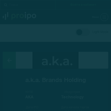
Войти в кабинет
Меню
Light Mode
a.k.a. Brands Holding
NYSE
Индустрия
AKA
Technology
Дата IPO
Дата начала торгов