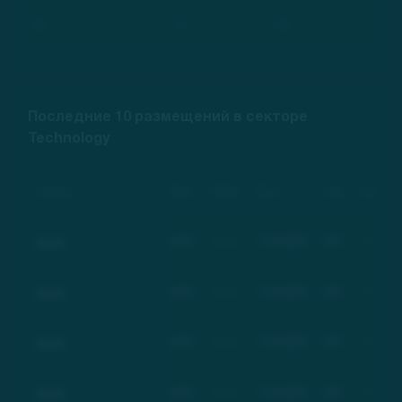
***
***
***
Последние 10 размещений в секторе
Technology
Компания
Тикер
Рейтинг
Дата
Цена
Изменение
Basic
BSC
Basic
17.03.2021
$21
+100%
Basic
BSC
Basic
17.03.2021
$21
+100%
Basic
BSC
Basic
17.03.2021
$21
+100%
Basic
BSC
Basic
17.03.2021
$21
+100%