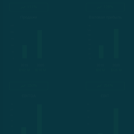
111%
126%
Продажи
Валовая прибыль
2019
2020
2019
2020
$102 M
$216 M
$56 M
$126 M
230%
754%
EBITDA
EBIT